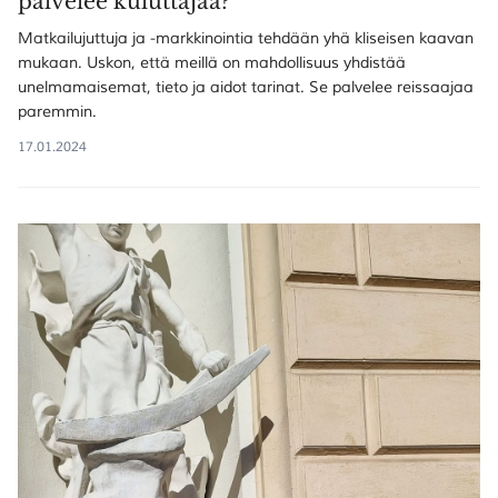
palvelee kuluttajaa?
Matkailujuttuja ja -markkinointia tehdään yhä kliseisen kaavan
mukaan. Uskon, että meillä on mahdollisuus yhdistää
unelmamaisemat, tieto ja aidot tarinat. Se palvelee reissaajaa
SULJE HAKU ✕
paremmin.
17.01.2024