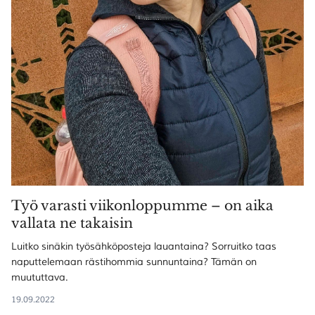
Työ varasti viikonloppumme – on aika
vallata ne takaisin
Luitko sinäkin työsähköposteja lauantaina? Sorruitko taas
naputtelemaan rästihommia sunnuntaina? Tämän on
muututtava.
19.09.2022