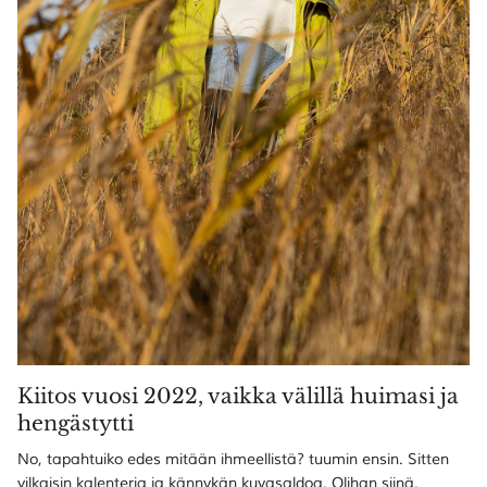
Kiitos vuosi 2022, vaikka välillä huimasi ja
hengästytti
No, tapahtuiko edes mitään ihmeellistä? tuumin ensin. Sitten
vilkaisin kalenteria ja kännykän kuvasaldoa. Olihan siinä.