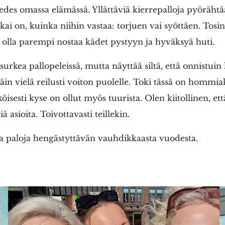
edes omassa elämässä. Yllättäviä kierrepalloja pyöräht
a kai on, kuinka niihin vastaa: torjuen vai syöttäen. Tosi
i olla parempi nostaa kädet pystyyn ja hyväksyä huti.
 surkea pallopeleissä, mutta näyttää siltä, että onnistui
äin vielä reilusti voiton puolelle. Toki tässä on hommiak
isesti kyse on ollut myös tuurista. Olen kiitollinen, et
 asioita. Toivottavasti teillekin.
 paloja hengästyttävän vauhdikkaasta vuodesta.