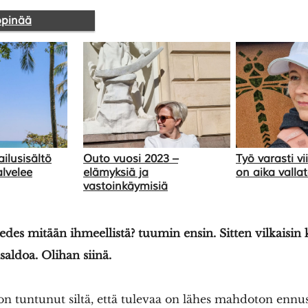
öpinää
ilusisältö
Outo vuosi 2023 –
Työ varasti 
lvelee
elämyksiä ja
on aika valla
vastoinkäymisiä
edes mitään ihmeellistä? tuumin ensin. Sitten vilkaisin k
aldoa. Olihan siinä.
n tuntunut siltä, että tulevaa on lähes mahdoton ennus