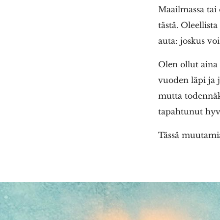
Maailmassa tai 
tästä. Oleellist
auta: joskus vo
Olen ollut aina
vuoden läpi ja j
mutta todennäkö
tapahtunut hyviä
Tässä muutamia