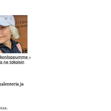
viikonloppumme –
ta ne takaisin
alenteria ja
taa.