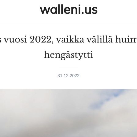
walleni.us
s vuosi 2022, vaikka välillä huim
hengästytti
31.12.2022
SULJE HAKU ✕