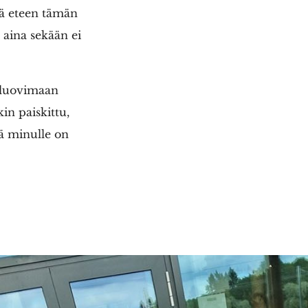
ää eteen tämän
n aina sekään ei
n luovimaan
in paiskittu,
tä minulle on