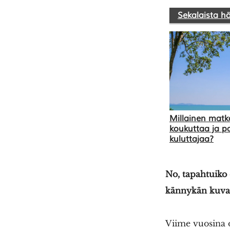
Sekalaista h
Millainen matka
koukuttaa ja pa
kuluttajaa?
No, tapahtuiko 
kännykän kuvas
Viime vuosina o