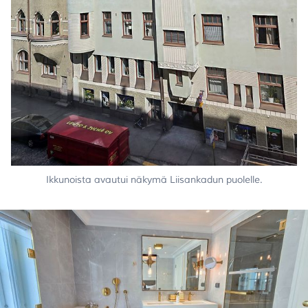
Ikkunoista avautui näkymä Liisankadun puolelle.