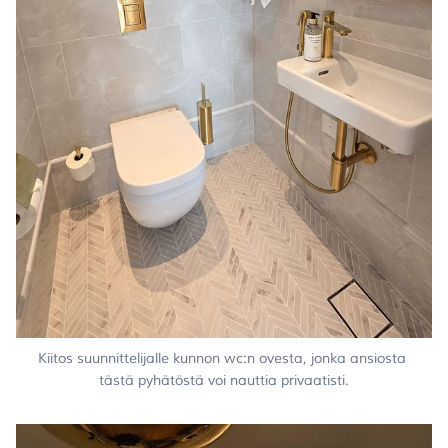
Kiitos suunnittelijalle kunnon wc:n ovesta, jonka ansiosta 
tästä pyhätöstä voi nauttia privaatisti.