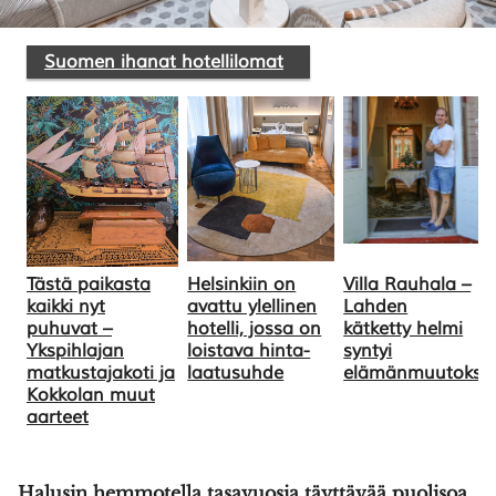
Suomen ihanat hotellilomat
SULJE HAKU ✕
Tästä paikasta
Helsinkiin on
Villa Rauhala –
kaikki nyt
avattu ylellinen
Lahden
puhuvat –
hotelli, jossa on
kätketty helmi
Ykspihlajan
loistava hinta-
syntyi
matkustajakoti ja
laatusuhde
elämänmuutokse
Kokkolan muut
aarteet
Halusin hemmotella tasavuosia täyttävää puolisoa