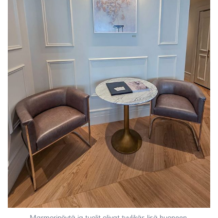
Marmoripöytä ja tuolit olivat tyylikäs lisä huoneen 