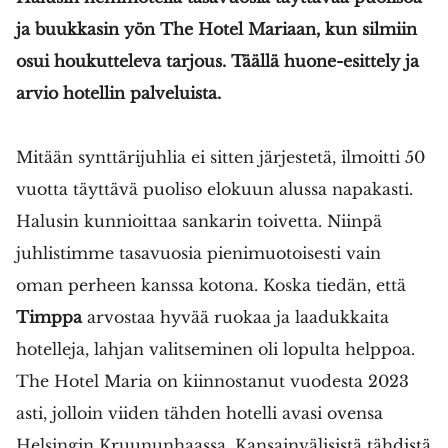
ja buukkasin yön The Hotel Mariaan, kun silmiin
osui houkutteleva tarjous. Täällä huone-esittely ja
arvio hotellin palveluista.
Mitään synttärijuhlia ei sitten järjestetä, ilmoitti 50
vuotta täyttävä puoliso elokuun alussa napakasti.
Halusin kunnioittaa sankarin toivetta. Niinpä
juhlistimme tasavuosia pienimuotoisesti vain
oman perheen kanssa kotona. Koska tiedän, että
Timppa
arvostaa hyvää ruokaa ja laadukkaita
hotelleja, lahjan valitseminen oli lopulta helppoa.
The Hotel Maria on kiinnostanut vuodesta 2023
asti, jolloin viiden tähden hotelli avasi ovensa
Helsingin Kruununhaassa. Kansainvälisistä tähdistä