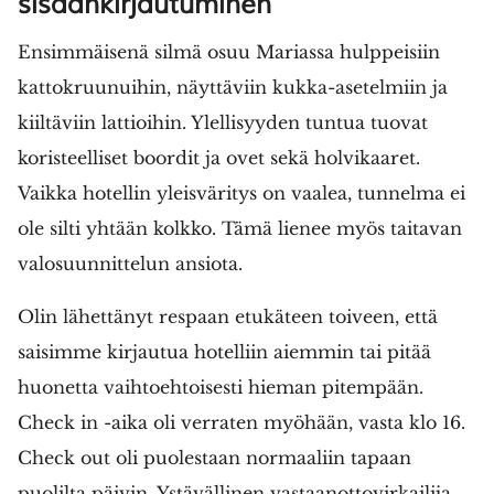
sisäänkirjautuminen
Ensimmäisenä silmä osuu Mariassa hulppeisiin
kattokruunuihin, näyttäviin kukka-asetelmiin ja
kiiltäviin lattioihin. Ylellisyyden tuntua tuovat
koristeelliset boordit ja ovet sekä holvikaaret.
Vaikka hotellin yleisväritys on vaalea, tunnelma ei
ole silti yhtään kolkko. Tämä lienee myös taitavan
valosuunnittelun ansiota.
Olin lähettänyt respaan etukäteen toiveen, että
saisimme kirjautua hotelliin aiemmin tai pitää
huonetta vaihtoehtoisesti hieman pitempään.
Check in -aika oli verraten myöhään, vasta klo 16.
Check out oli puolestaan normaaliin tapaan
puolilta päivin. Ystävällinen vastaanottovirkailija