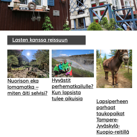
Lasten kanssa reissuun
Hyvästit
Nuorison eka
perhematkailulle?
lomamatka –
Kun lapsista
miten äiti selvisi?
tulee aikuisia
Lapsiperheen
parhaat
taukopaikat
Tampere-
Jyväskylä-
Kuopio-reitillä