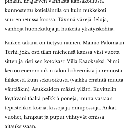
pihaan. Eräjärven vanhasta kansakoulusta
kunnostettu kotieläintila on kuin nukkekoti
suurennetussa koossa. Täynnä värejä, leluja,
vanhoja huonekaluja ja huikeita yksityiskohtia.
Kaiken takana on tietysti nainen. Mainio Palomaan
Terhi, joka osti tilan miehensä kanssa viisi vuotta
sitten ja risti sen kotoisasti Villa Kaaokseksi. Nimi
kertoo enemmänkin talon boheemista ja rennosta
fiiliksestä kuin sekasotkusta (vaikka emäntä muuta
väittääkin). Asukkaiden määrä yllätti. Kuvittelin
löytäväni täältä pelkkiä poneja, mutta vastaan
tepastelikin koiria, kissoja ja minipossuja. Ankat,
vuohet, lampaat ja puput viihtyvät omissa
aitauksissaan.