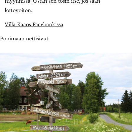
myynnissä. Ostan sen tosin itse, jos saan
lottovoiton.
Villa Kaaos Facebookissa
Ponimaan nettisivut