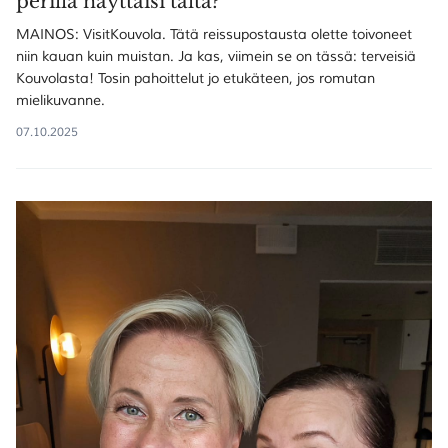
perillä näyttäisi tältä?
MAINOS: VisitKouvola. Tätä reissupostausta olette toivoneet
niin kauan kuin muistan. Ja kas, viimein se on tässä: terveisiä
Kouvolasta! Tosin pahoittelut jo etukäteen, jos romutan
SULJE HAKU ✕
mielikuvanne.
07.10.2025