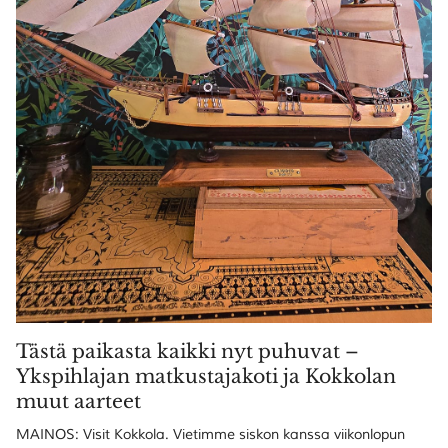
Tästä paikasta kaikki nyt puhuvat –
Ykspihlajan matkustajakoti ja Kokkolan
muut aarteet
MAINOS: Visit Kokkola. Vietimme siskon kanssa viikonlopun