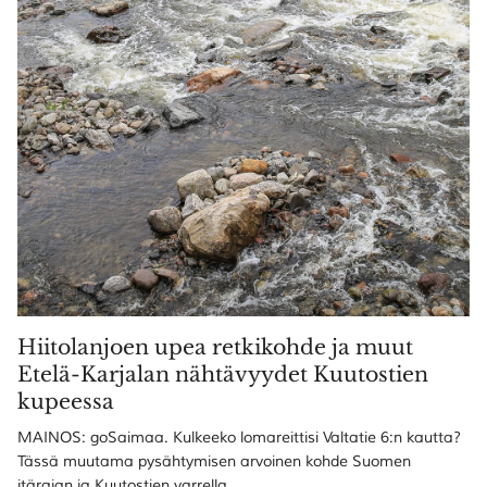
Hiitolanjoen upea retkikohde ja muut
Etelä-Karjalan nähtävyydet Kuutostien
kupeessa
MAINOS: goSaimaa. Kulkeeko lomareittisi Valtatie 6:n kautta?
Tässä muutama pysähtymisen arvoinen kohde Suomen
itärajan ja Kuutostien varrella.