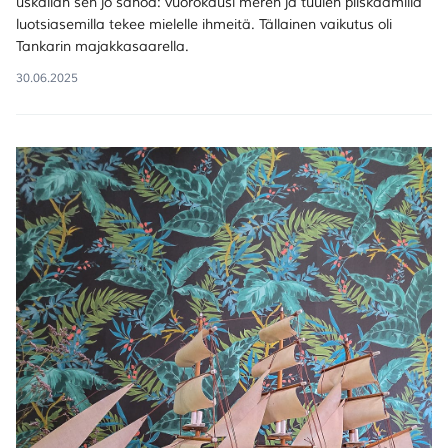
uskallan sen jo sanoa: vuorokausi meren ja tuulen piiskaamilla
luotsiasemilla tekee mielelle ihmeitä. Tällainen vaikutus oli
Tankarin majakkasaarella.
30.06.2025