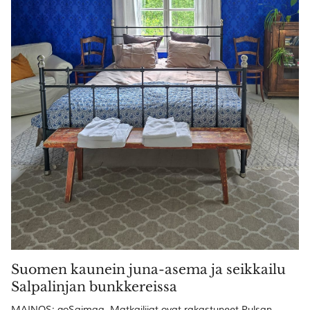
Suomen kaunein juna-asema ja seikkailu
Salpalinjan bunkkereissa
MAINOS: goSaimaa. Matkailijat ovat rakastuneet Pulsan