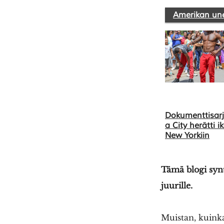
Amerikan un
Dokumenttisarj
a City herätti 
New Yorkiin
Tämä blogi syn
juurille.
Muistan, kuinka 