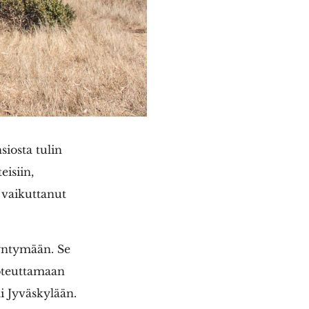
siosta tulin
eisiin,
 vaikuttanut
syntymään. Se
toteuttamaan
i Jyväskylään.