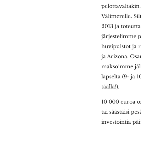
pelottavaltakin.
Välimerelle. Si
2013 ja toteut
järjestelimme p
huvipuistot ja 
ja Arizona. Osa
maksoimme jälki
lapselta (9- ja
täällä!
).
10 000 euroa on
tai säästäisi p
investointia p