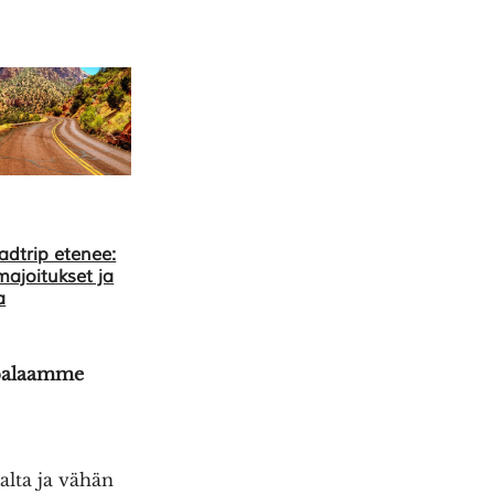
adtrip etenee:
 majoitukset ja
a
t palaamme
ealta ja vähän