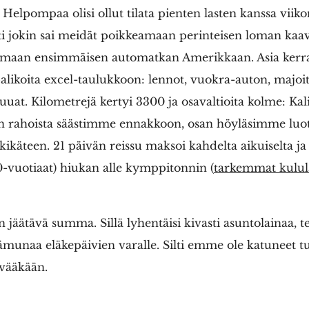
 Helpompaa olisi ollut tilata pienten lasten kanssa viiko
lti jokin sai meidät poikkeamaan perinteisen loman ka
tamaan ensimmäisen automatkan Amerikkaan. Asia kerr
alikoita excel-taulukkoon: lennot, vuokra-auton, majoit
ruuat. Kilometrejä kertyi 3300 ja osavaltioita kolme: Ka
n rahoista säästimme ennakkoon, osan höyläsimme luott
käteen. 21 päivän reissu maksoi kahdelta aikuiselta ja
 10-vuotiaat) hiukan alle kymppitonnin (
tarkemmat kululaj
 jäätävä summa. Sillä lyhentäisi kivasti asuntolainaa, t
esämunaa eläkepäivien varalle. Silti emme ole katuneet t
äivääkään.