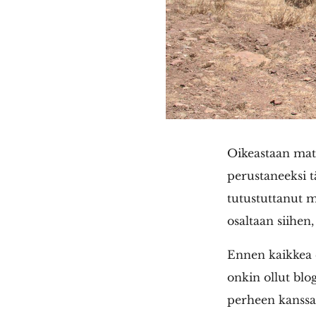
Oikeastaan matk
perustaneeksi t
tutustuttanut m
osaltaan siihen,
Ennen kaikkea 
onkin ollut blo
perheen kanssa 