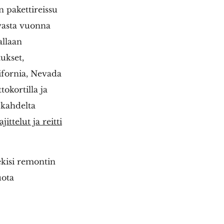
n pakettireissu
avasta vuonna
allaan
ukset,
lifornia, Nevada
okortilla ja
 kahdelta
ittelut ja reitti
ekisi remontin
uota