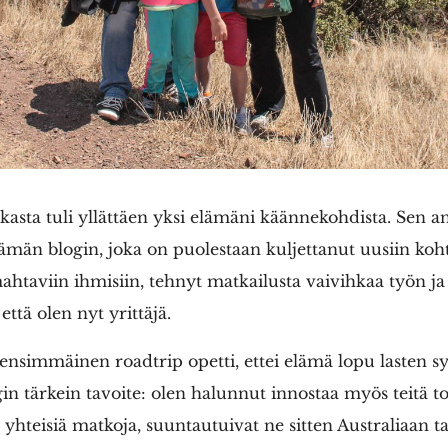
asta tuli yllättäen yksi elämäni käännekohdista. Sen an
ämän blogin, joka on puolestaan kuljettanut uusiin koht
ahtaviin ihmisiin, tehnyt matkailusta vaivihkaa työn ja
 että olen nyt yrittäjä.
ensimmäinen roadtrip opetti, ettei elämä lopu lasten 
gin tärkein tavoite: olen halunnut innostaa myös teitä 
yhteisiä matkoja, suuntautuivat ne sitten Australiaan ta