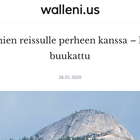
walleni.us
ien reissulle perheen kanssa – 
buukattu
26.01.2020
SULJE HAKU ✕