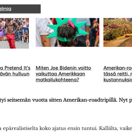
elmia
a Pretend It's
Miten Joe Bidenin voitto
Amerikan-ro
ikävän hulluun
vaikuttaa Amerikkaan
tässä reitti,
matkailukohteena?
kustannuksi
tyi seitsemän vuotta sitten Amerikan-roadtripillä. Ny
epärealistiselta koko ajatus ensin tuntui. Kalliilta, vaik