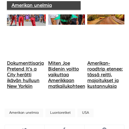
Amerikan unelmia
Dokumenttisarja
Miten Joe
Amerikan-
Pretend It's a
Bidenin voitto
roadtrip etenee:
City herätti
vaikuttaa
tässä reitti,
ikävän hulluun
Amerikkaan
majoitukset ja
New Yorkiin
matkailukohteena?
kustannuksia
Amerikan unelmia
Luontoretket
USA