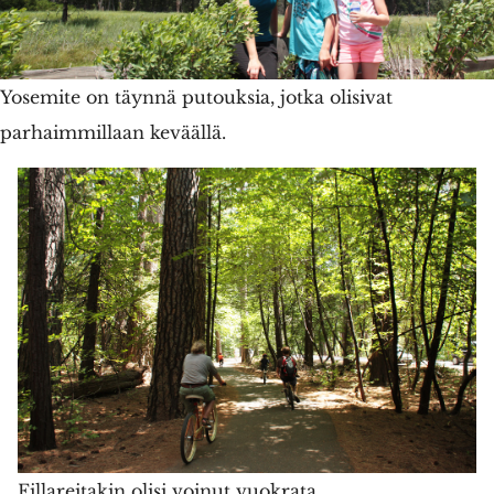
Yosemite on täynnä putouksia, jotka olisivat
parhaimmillaan keväällä.
Fillareitakin olisi voinut vuokrata.