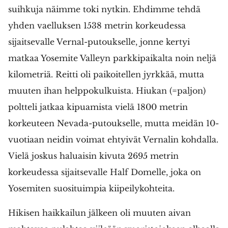
suihkuja näimme toki nytkin. Ehdimme tehdä
yhden vaelluksen 1538 metrin korkeudessa
sijaitsevalle Vernal-putoukselle, jonne kertyi
matkaa Yosemite Valleyn parkkipaikalta noin neljä
kilometriä. Reitti oli paikoitellen jyrkkää, mutta
muuten ihan helppokulkuista. Hiukan (=paljon)
poltteli jatkaa kipuamista vielä 1800 metrin
korkeuteen Nevada-putoukselle, mutta meidän 10-
vuotiaan neidin voimat ehtyivät Vernalin kohdalla.
Vielä joskus haluaisin kivuta 2695 metrin
korkeudessa sijaitsevalle Half Domelle, joka on
Yosemiten suosituimpia kiipeilykohteita.
Hikisen haikkailun jälkeen oli muuten aivan