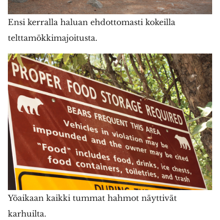
Ensi kerralla haluan ehdottomasti kokeilla
telttamökkimajoitusta.
Yöaikaan kaikki tummat hahmot näyttivät
karhuilta.