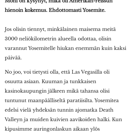
Moni on kysynyt, mikä oli Amerikan-reissun
hienoin kokemus. Ehdottomasti Yosemite.
SULJE HAKU ✕
Jos olisin tiennyt, minkälainen maisema meitä
3000 neliökilometrin alueella odottaa, olisin
varannut Yosemitelle hiukan enemmän kuin kaksi
päivää.
No joo, voi tietysti olla, että Las Vegasilla oli
osuutta asiaan. Kuuman ja tunkkaisen
kasinokaupungin jälkeen mikä tahansa olisi
tuntunut maanpäälliseltä paratiisilta. Yosemitea
edelsi vielä yhdeksän tunnin ajomatka Death
Valleyn ja muiden kuivien aavikoiden halki. Kun
kipusimme auringonlaskun aikaan ylös