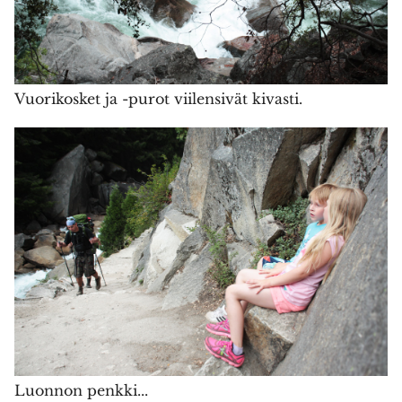
Vuorikosket ja -purot viilensivät kivasti.
Luonnon penkki...