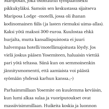
Mariposan, joka osoittautui sympaattiseksi
pikkukyläksi. Samoin sen keskustassa sijaitseva
Mariposa Lodge -motelli, jossa oli ihanan
kodinomainen fiilis (ja lasten riemuksi uima-allas).
Kaksi yötä maksoi 300 euroa. Kuulostaa ehkä
hurjalta, mutta kansallispuistosta ei juuri
halvempaa hotelli/motellimajoitusta löydy. Jos
vielä joskus pääsen Yosemiteen, haluaisin viettää
pari yötä teltassa. Siinä kun on semmoinenkin
jännitysmomentti, että aamiaista voi päästä
syömään yhdessä karhun kanssa.;-)
Parhaimmillaan Yosemite on kuulemma keväisin,
kun lumi alkaa sulaa ja vuoriputoukset ovat
massiivisimmillaan. Huikeita koskia ja luonnon