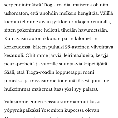
serpentiinimäistä Tioga-roadia, maisema oli niin
uskomaton, että unohdin melkein hengittää. Välillä
kiemurtelimme aivan jyrkkien rotkojen reunoilla,
sitten pakenimme hellettä tiheään havumetsään.
Kun avasin auton ikkunan parin kilometrin
korkeudessa, käteen puhalsi 25-asteinen vilvoittava
kesätuuli. Ohitimme järviä, leirintäalueita, kesyjä
peuraperheitä ja vuorille suuntaavia kiipeilijöitä.
Sääli, että Tioga-roadin loppuetappi meni
pimeässä ja missasimme todennäköisesti juuri ne
huikeimmat maisemat (taas yksi syy palata).
Valitsimme ennen reissua summanmutikassa
yöpymispaikaksi Yosemiten kupeessa olevan