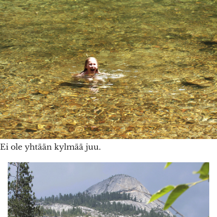
Ei ole yhtään kylmää juu.