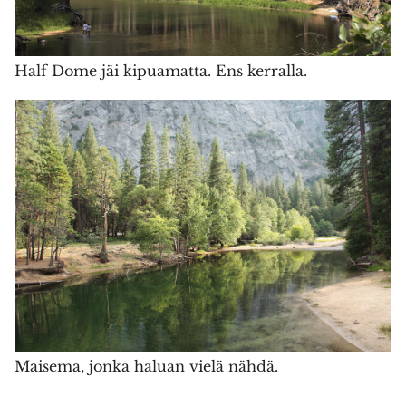
Half Dome jäi kipuamatta. Ens kerralla.
Maisema, jonka haluan vielä nähdä.