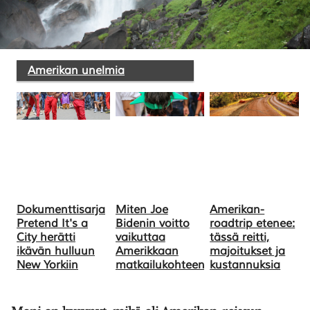
Amerikan unelmia
Dokumenttisarja
Miten Joe
Amerikan-
Pretend It's a
Bidenin voitto
roadtrip etenee:
City herätti
vaikuttaa
tässä reitti,
ikävän hulluun
Amerikkaan
majoitukset ja
New Yorkiin
matkailukohteena?
kustannuksia