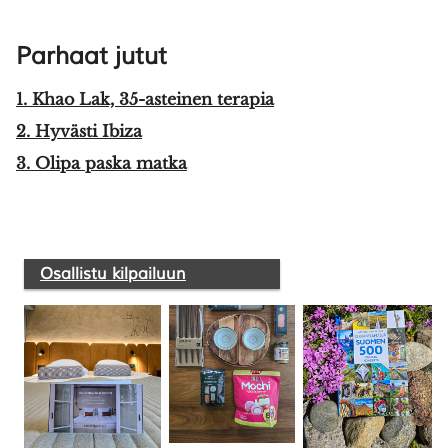
Parhaat jutut
1. Khao Lak, 35-asteinen terapia
2. Hyvästi Ibiza
3. Olipa paska matka
Osallistu kilpailuun