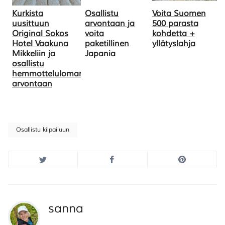
Kurkista
Osallistu
Voita Suomen
uusittuun
arvontaan ja
500 parasta
Original Sokos
voita
kohdetta +
Hotel Vaakuna
paketillinen
yllätyslahja
Mikkeliin ja
Japania
osallistu
hemmotteluloman
arvontaan
Osallistu kilpailuun
sanna