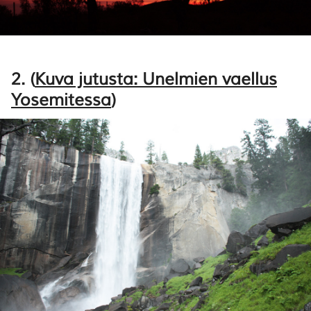
2. (
Kuva jutusta: Unelmien vaellus
Yosemitessa
)