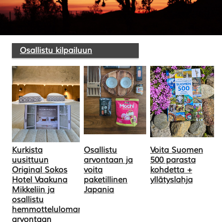
Osallistu kilpailuun
Kurkista
Osallistu
Voita Suomen
uusittuun
arvontaan ja
500 parasta
Original Sokos
voita
kohdetta +
Hotel Vaakuna
paketillinen
yllätyslahja
Mikkeliin ja
Japania
osallistu
hemmotteluloman
arvontaan