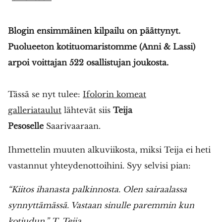
Blogin ensimmäinen kilpailu on päättynyt.
Puolueeton kotituomaristomme (Anni & Lassi)
arpoi voittajan 522 osallistujan joukosta.
Tässä se nyt tulee:
Ifolorin komeat
galleriataulut
lähtevät siis
Teija
Pesoselle
Saarivaaraan.
Ihmettelin muuten alkuviikosta, miksi Teija ei heti
vastannut yhteydenottoihini. Syy selvisi pian:
“Kiitos ihanasta palkinnosta. Olen sairaalassa
synnyttämässä. Vastaan sinulle paremmin kun
kotiudun.” T. Teija