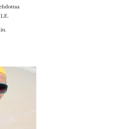
 ehdottaa
ULE.
in.