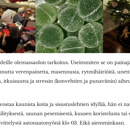
ideille olemassaolon tarkoitus. Useimmiten se on painaj
nnutta verenpainetta, masennusta, rytmihäiriöitä, unet
, itkuisuutta ja stressin (konvehtien ja punaviinin) aih
vostaa kaunista kotia ja sisustuslehtien idylliä, hän ei na
ilityksestä, saunan pesemisestä, kuusen koristelusta tai 
lvittelystä aatonaatonyönä klo 03. Eikä aiemminkaan.