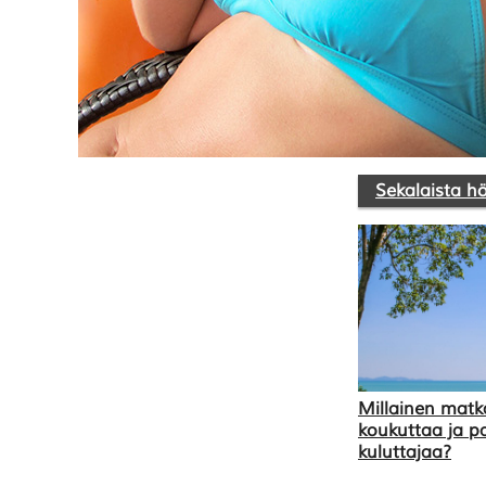
Sekalaista h
Millainen matka
koukuttaa ja pa
kuluttajaa?