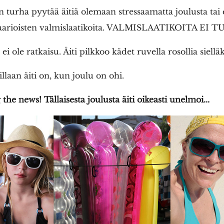
 turha pyytää äitiä olemaan stressaamatta joulusta tai
Saarioisten valmislaatikoita. VALMISLAATIKOITA EI T
ei ole ratkaisu. Äiti pilkkoo kädet ruvella rosollia sielläk
laan äiti on, kun joulu on ohi.
 the news! Tällaisesta joulusta äiti oikeasti unelmoi...