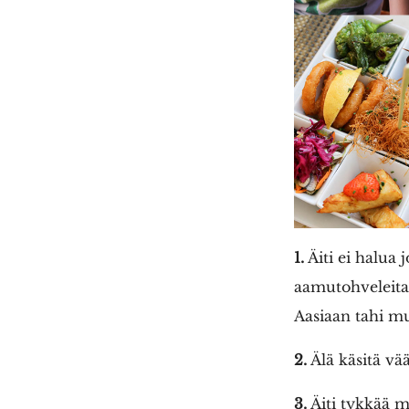
1.
Äiti ei halua 
aamutohveleita 
Aasiaan tahi mu
2.
Älä käsitä vää
3.
Äiti tykkää my