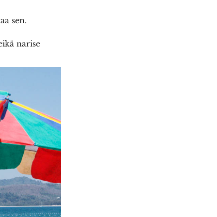
aa sen.
eikä narise