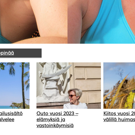
öpinää
ilusisältö
Outo vuosi 2023 –
Kiitos vuosi 2
lvelee
elämyksiä ja
välillä huimas
vastoinkäymisiä