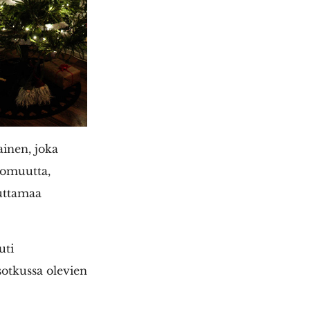
ainen, joka
tomuutta,
euttamaa
uti
sotkussa olevien