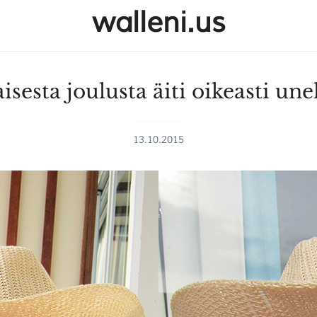
walleni.us
aisesta joulusta äiti oikeasti un
13.10.2015
SULJE HAKU ✕