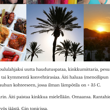
joululahjaksi uutta haudutuspataa, kinkkumittaria, pesu
tai kymmentä konvehtirasiaa. Äiti haluaa (meno)lipun K
uhun kohteeseen, jossa ilman lämpötila on + 35 C.
rin. Äiti paistaa kinkkua mielellään. Omaansa. Rantahiet
ös jäästä. Gin tonicissa.