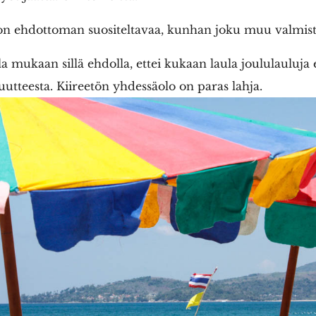
n ehdottoman suositeltavaa, kunhan joku muu valmist
a mukaan sillä ehdolla, ettei kukaan laula joululauluja 
uutteesta. Kiireetön yhdessäolo on paras lahja.