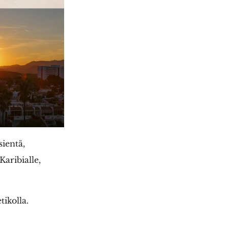
sientä,
aribialle,
ikolla.