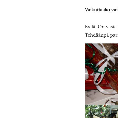
Vaikuttaako vaim
Kyllä. On vasta
Tehdäänpä pari a