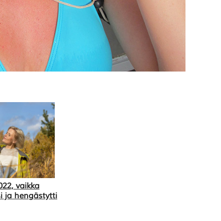
022, vaikka
i ja hengästytti