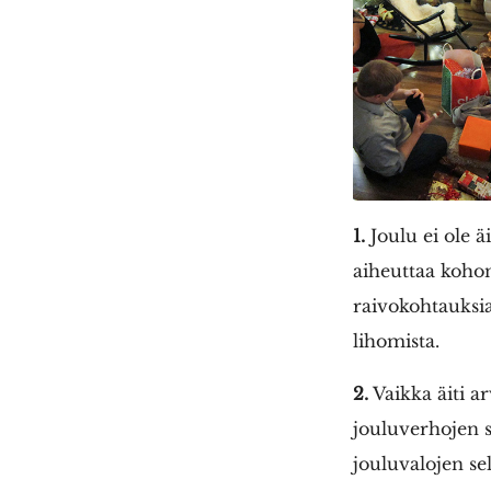
1.
Joulu ei ole ä
aiheuttaa koho
raivokohtauksia
lihomista.
2.
Vaikka äiti ar
jouluverhojen s
jouluvalojen se