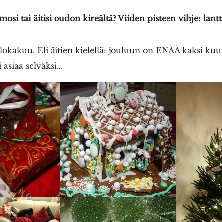
osi tai äitisi oudon kireältä? Viiden pisteen vihje: lantt
 lokakuu. Eli äitien kielellä: jouluun on ENÄÄ kaksi kuu
siaa selväksi...