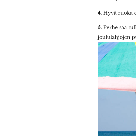
4.
Hyvä ruoka o
5.
Perhe saa tull
joululahjojen p