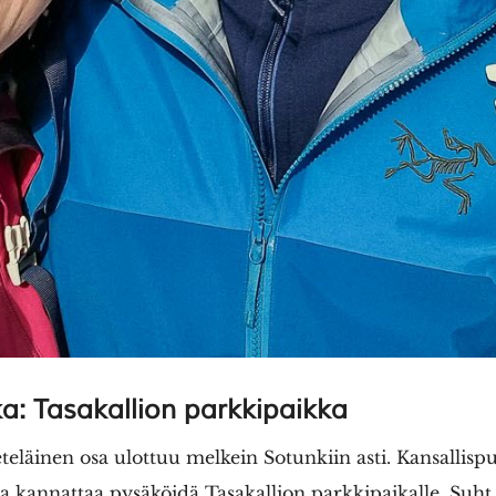
a: Tasakallion parkkipaikka
eläinen osa ulottuu melkein Sotunkiin asti. Kansallispui
essa kannattaa pysäköidä
Tasakallion parkkipaikalle
. Suht