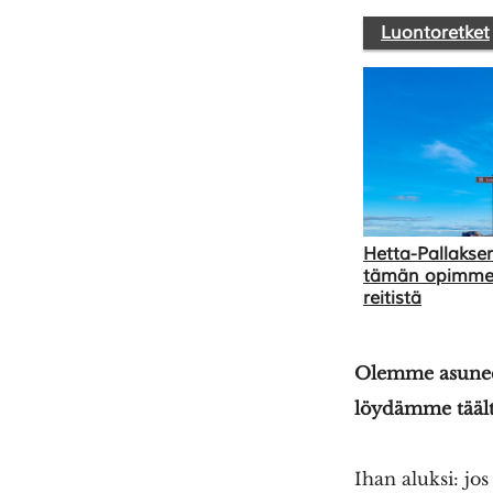
Luontoretket
Hetta-Pallaksen
tämän opimme 
reitistä
Olemme asuneet
löydämme täältä
Ihan aluksi: jos