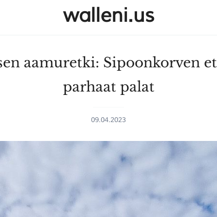
walleni.us
sen aamuretki: Sipoonkorven e
parhaat palat
09.04.2023
SULJE HAKU ✕