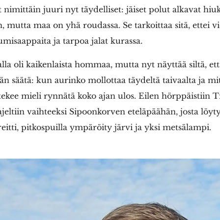
 nimittäin juuri nyt täydelliset: jäiset polut alkavat hi
n, mutta maa on yhä roudassa. Se tarkoittaa sitä, ettei vi
umisaappaita ja tarpoa jalat kurassa.
talla oli kaikenlaista hommaa, mutta nyt näyttää siltä, et
än säätä: kun aurinko mollottaa täydeltä taivaalta ja mi
 tekee mieli rynnätä koko ajan ulos. Eilen hörppäistiin
jeltiin vaihteeksi Sipoonkorven eteläpäähän,
j
osta löyty
itti, pitkospuilla ympäröity järvi ja yksi metsälampi.