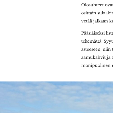
Olosuhteet ovat
osittain sulaaki
vetää jalkaan k
Pääsiäiseksi lis
tekemättä. Syyt
asteeseen, niin
aamukahvit ja a
monipuolinen re