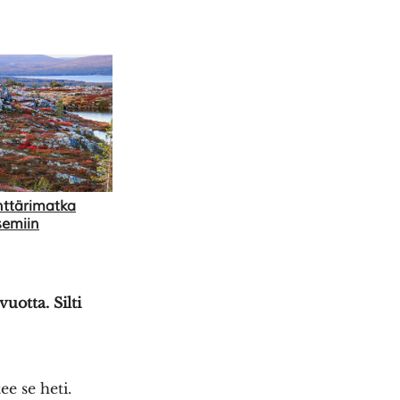
nttärimatka
semiin
otta. Silti
ee se heti.