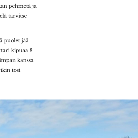
ukan pehmetä ja
elä tarvitse
tä puolet jää
ttari kipuaa 8
 Timpan kanssa
ikin tosi