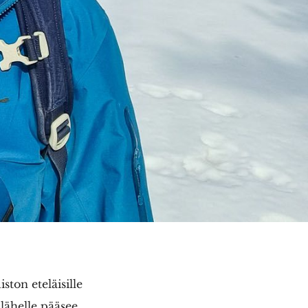
ston eteläisille
 lähelle pääsee