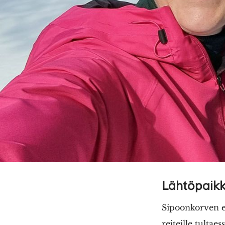
Lähtöpaikk
Sipoonkorven et
reiteille tulta