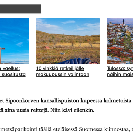
 vaellus:
10 vinkkiä retkeilijälle
Tulossa: sy
suositusta
makuupussin valintaan
näihin mai
 Sipoonkorven kansallispuiston kupeessa kolmetoista vu
 aina uusia reittejä. Niin kävi eilenkin.
 metsäpatikointi täällä eteläisessä Suomessa kiinnostaa, t