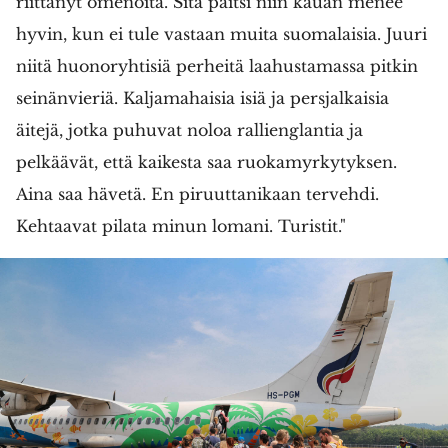
riittänyt omenoita. Sitä paitsi niin kauan menee
hyvin, kun ei tule vastaan muita suomalaisia. Juuri
niitä huonoryhtisiä perheitä laahustamassa pitkin
seinänvieriä. Kaljamahaisia isiä ja persjalkaisia
äitejä, jotka puhuvat noloa rallienglantia ja
pelkäävät, että kaikesta saa ruokamyrkytyksen.
Aina saa hävetä. En piruuttanikaan tervehdi.
Kehtaavat pilata minun lomani. Turistit."