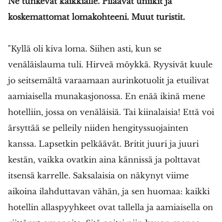
Ne tunkevat kaikkialle. Pilaavat uniikit ja
koskemattomat lomakohteeni. Muut turistit.
"Kyllä oli kiva loma. Siihen asti, kun se
venäläislauma tuli. Hirveä möykkä. Ryysivät kuule
jo seitsemältä varaamaan aurinkotuolit ja etuilivat
aamiaisella munakasjonossa. En enää ikinä mene
hotelliin, jossa on venäläisiä. Tai kiinalaisia! Että voi
ärsyttää se pelleily niiden hengityssuojainten
kanssa. Lapsetkin pelkäävät. Britit juuri ja juuri
kestän, vaikka ovatkin aina kännissä ja polttavat
itsensä karrelle. Saksalaisia on näkynyt viime
aikoina ilahduttavan vähän, ja sen huomaa: kaikki
hotellin allaspyyhkeet ovat tallella ja aamiaisella on