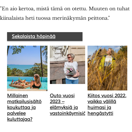
"En aio kertoa, mistä tämä on otettu. Muuten on tuhat
kiinalaista heti tuossa merinäkymän peittona."
Sekalaista höpinää
Millainen
Outo vuosi
Kiitos vuosi 2022,
matkailusisältö
2023 –
vaikka välillä
koukuttaa ja
elämyksiä ja
huimasi ja
palvelee
vastoinkäymisiä
hengästytti
kuluttajaa?