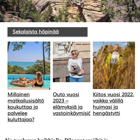
SULJE HAKU ✕
Sekalaista höpinää
Millainen
Outo vuosi
Kiitos vuosi 2022,
matkailusisältö
2023 –
vaikka välillä
koukuttaa ja
elämyksiä ja
huimasi ja
palvelee
vastoinkäymisiä
hengästytti
kuluttajaa?