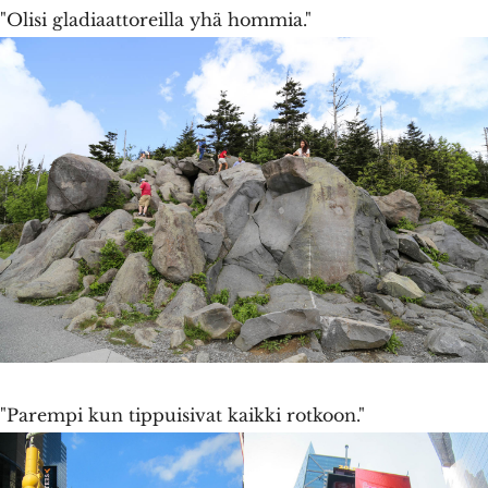
"Olisi gladiaattoreilla yhä hommia."
"Parempi kun tippuisivat kaikki rotkoon."