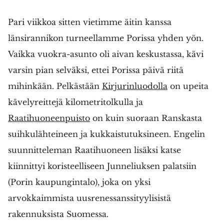
Pari viikkoa sitten vietimme äitin kanssa
länsirannikon turneellamme Porissa yhden yön.
Vaikka vuokra-asunto oli aivan keskustassa, kävi
varsin pian selväksi, ettei Porissa päivä riitä
mihinkään. Pelkästään
Kirjurinluodolla
on upeita
kävelyreittejä kilometritolkulla ja
Raatihuoneenpuisto
on kuin suoraan Ranskasta
suihkulähteineen ja kukkaistutuksineen. Engelin
suunnitteleman Raatihuoneen lisäksi katse
kiinnittyi koristeelliseen Junneliuksen palatsiin
(Porin kaupungintalo), joka on yksi
arvokkaimmista uusrenessanssityylisistä
rakennuksista Suomessa.