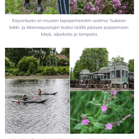
Kirjurinluoto on muuten lapsiperheenkin unelma: huikean 
leikki- ja liikennepuistojen lisäksi täällä pääsee paijaamaan 
kilejä, alpakoita ja lampaita.