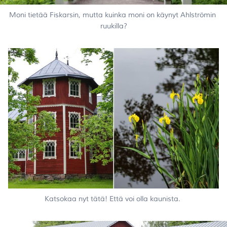
Moni tietää Fiskarsin, mutta kuinka moni on käynyt Ahlströmin 
ruukilla?
Katsokaa nyt tätä! Että voi olla kaunista. 