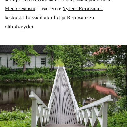
Merimestasta
. Lisätietoa:
Yyteri-Reposaari-
keskusta-bussiaikataulut
ja
Reposaaren
nähtävyydet
.