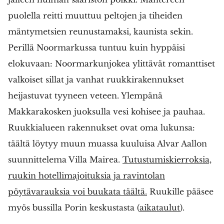
puolella reitti muuttuu peltojen ja tiheiden
mäntymetsien reunustamaksi, kaunista sekin.
Perillä Noormarkussa tuntuu kuin hyppäisi
elokuvaan: Noormarkunjokea ylittävät romanttiset
valkoiset sillat ja vanhat ruukkirakennukset
heijastuvat tyyneen veteen. Ylempänä
Makkarakosken juoksulla vesi kohisee ja pauhaa.
Ruukkialueen rakennukset ovat oma lukunsa:
täältä löytyy muun muassa kuuluisa Alvar Aallon
suunnittelema Villa Mairea.
Tutustumiskierroksia,
ruukin hotellimajoituksia ja ravintolan
pöytävarauksia voi buukata täältä.
Ruukille pääsee
myös bussilla Porin keskustasta (
aikataulut
).