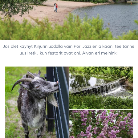
Jos olet käynyt Kirjurinluodolla vain Pori Jazzien aikaan, tee tänne 
uusi retki, kun festarit ovat ohi. Aivan eri meininki.