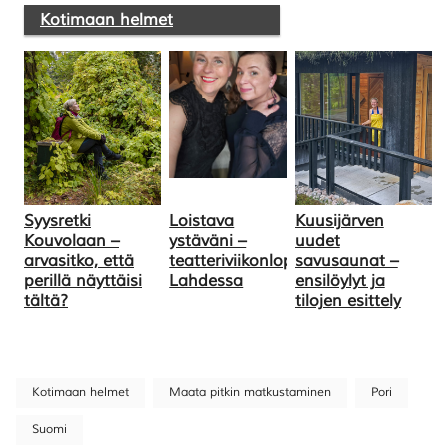
Kotimaan helmet
Syysretki
Loistava
Kuusijärven
Kouvolaan –
ystäväni –
uudet
arvasitko, että
teatteriviikonloppu
savusaunat –
perillä näyttäisi
Lahdessa
ensilöylyt ja
tältä?
tilojen esittely
Kotimaan helmet
Maata pitkin matkustaminen
Pori
Suomi