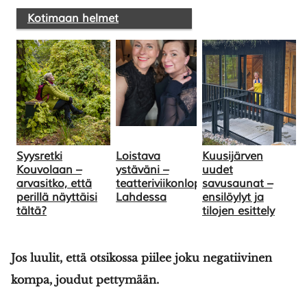
Kotimaan helmet
Syysretki
Loistava
Kuusijärven
Kouvolaan –
ystäväni –
uudet
arvasitko, että
teatteriviikonloppu
savusaunat –
perillä näyttäisi
Lahdessa
ensilöylyt ja
tältä?
tilojen esittely
Jos luulit, että otsikossa piilee joku negatiivinen
kompa, joudut pettymään.