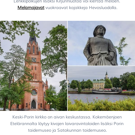
Lenkkipolkujen lisäksi Kirjurinluotoa voi kiertää meloen. 
Melamajavat
 vuokraavat kajakkeja Hevosluodolla.
Keski-Porin kirkko on aivan keskustassa. Kokemäenjoen 
Etelärannalta löytyy kivojen laivaravintoloiden lisäksi Porin 
taidemuseo ja Satakunnan taidemuseo.