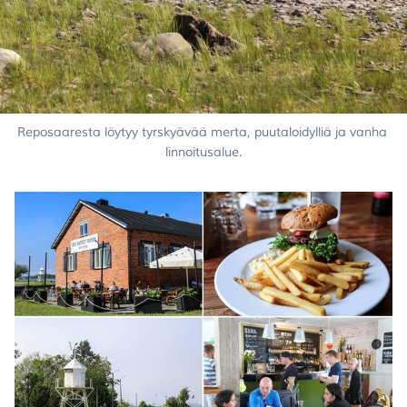
Reposaaresta löytyy tyrskyävää merta, puutaloidylliä ja vanha 
linnoitusalue.