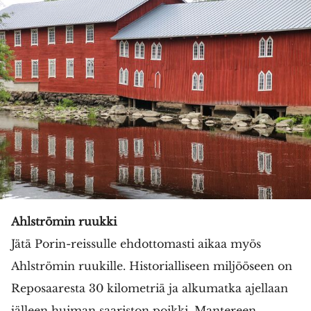
Ahlströmin ruukki
Jätä Porin-reissulle ehdottomasti aikaa myös
Ahlströmin ruukille. Historialliseen miljööseen on
Reposaaresta 30 kilometriä ja alkumatka ajellaan
jälleen huiman saariston poikki. Mantereen