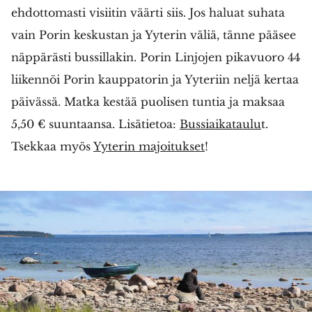
ehdottomasti visiitin väärti siis. Jos haluat suhata
vain Porin keskustan ja Yyterin väliä, tänne pääsee
näppärästi bussillakin. Porin Linjojen pikavuoro 44
liikennöi Porin kauppatorin ja Yyteriin neljä kertaa
päivässä. Matka kestää puolisen tuntia ja maksaa
5,50 € suuntaansa. Lisätietoa:
Bussiaikataulu
t.
Tsekkaa myös
Yyterin majoitukset
!