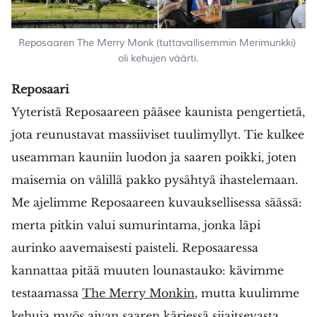
Reposaaren The Merry Monk (tuttavallisemmin Merimunkki) 
oli kehujen väärti.
Reposaari
Yyteristä Reposaareen pääsee kaunista pengertietä,
jota reunustavat massiiviset tuulimyllyt. Tie kulkee
useamman kauniin luodon ja saaren poikki, joten
maisemia on välillä pakko pysähtyä ihastelemaan.
Me ajelimme Reposaareen kuvauksellisessa säässä:
merta pitkin valui sumurintama, jonka läpi
aurinko aavemaisesti paisteli. Reposaaressa
kannattaa pitää muuten lounastauko: kävimme
testaamassa
The Merry Monkin
, mutta kuulimme
kehuja myös aivan saaren kärjessä sijaitsevasta