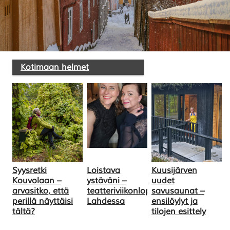
Kotimaan helmet
Syysretki
Loistava
Kuusijärven
Kouvolaan –
ystäväni –
uudet
arvasitko, että
teatteriviikonloppu
savusaunat –
perillä näyttäisi
Lahdessa
ensilöylyt ja
tältä?
tilojen esittely