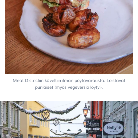
Meat Districtiin käveltiin ilman pöytävarausta. Loistavat
purilaiset (myös vegeversio löytyi).