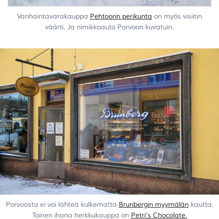
Vanhaintavarakauppa
Pehtoorin perikunta
on myös visiitin
väärti. Ja nimikkoauto Porvoon kuvatuin.
Porvoosta ei voi lähteä kulkematta
Brunbergin myymälän
kautta.
Toinen ihana herkkukauppa on
Petri's Chocolate.