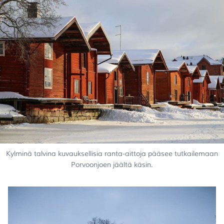
Kylminä talvina kuvauksellisia ranta-aittoja pääsee tutkailemaan
Porvoonjoen jäältä käsin.