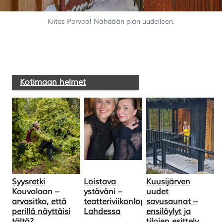
Kiitos Porvoo! Nähdään pian uudelleen.
Kotimaan helmet
Syysretki
Loistava
Kuusijärven
Kouvolaan –
ystäväni –
uudet
arvasitko, että
teatteriviikonloppu
savusaunat –
perillä näyttäisi
Lahdessa
ensilöylyt ja
tältä?
tilojen esittely