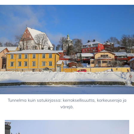
Tunnelma kuin satukirjassa: kerroksellisuutta, korkeuseroja ja
värejä.