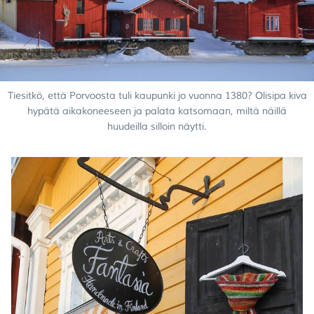
Tiesitkö, että Porvoosta tuli kaupunki jo vuonna 1380? Olisipa kiva
hypätä aikakoneeseen ja palata katsomaan, miltä näillä
huudeilla silloin näytti.