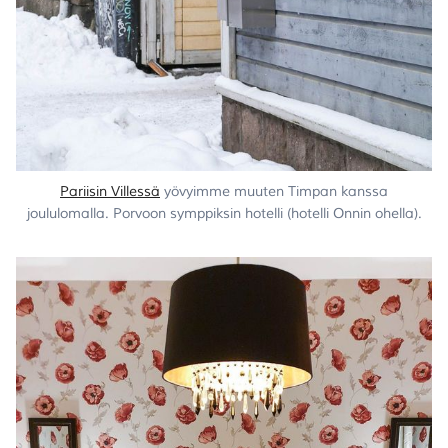
Pariisin Villessä
yövyimme muuten Timpan kanssa
joululomalla. Porvoon symppiksin hotelli (hotelli Onnin ohella).