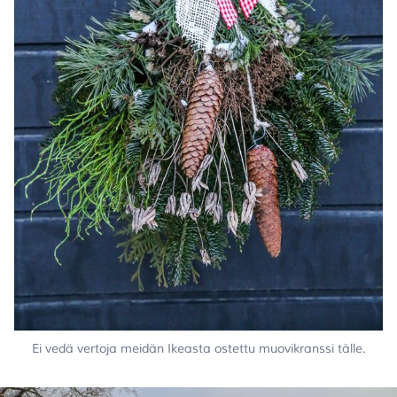
Ei vedä vertoja meidän Ikeasta ostettu muovikranssi tälle.