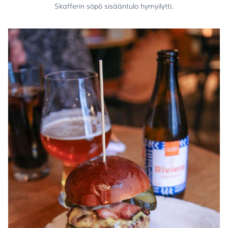
Skafferin söpö sisääntulo hymyilytti.