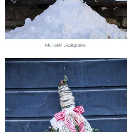
Muillakin ulkoilupäivä.