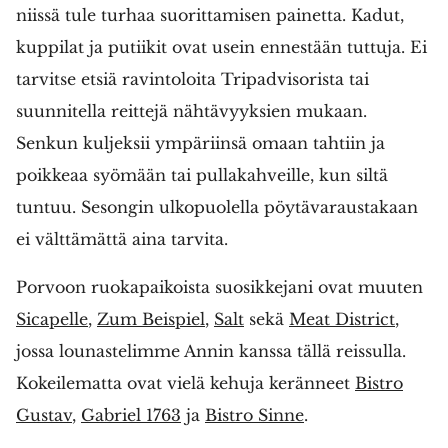
niissä tule turhaa suorittamisen painetta. Kadut,
kuppilat ja putiikit ovat usein ennestään tuttuja. Ei
tarvitse etsiä ravintoloita Tripadvisorista tai
suunnitella reittejä nähtävyyksien mukaan.
Senkun kuljeksii ympäriinsä omaan tahtiin ja
poikkeaa syömään tai pullakahveille, kun siltä
tuntuu. Sesongin ulkopuolella pöytävaraustakaan
ei välttämättä aina tarvita.
Porvoon ruokapaikoista suosikkejani ovat muuten
Sicapelle
,
Zum Beispiel
,
Salt
sekä
Meat District
,
jossa lounastelimme Annin kanssa tällä reissulla.
Kokeilematta ovat vielä kehuja keränneet
Bistro
Gustav
,
Gabriel 1763
ja
Bistro Sinne
.