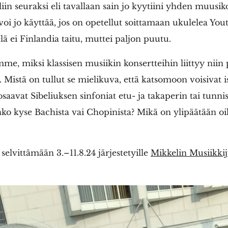
liin seuraksi eli tavallaan sain jo kyytiini yhden muusik
iä voi jo käyttää, jos on opetellut soittamaan ukulelea Y
lä ei Finlandia taitu, muttei paljon puutu.
me, miksi klassisen musiikin konsertteihin liittyy niin 
 Mistä on tullut se mielikuva, että katsomoon voisivat i
osaavat Sibeliuksen sinfoniat etu- ja takaperin tai tunni
onko kyse Bachista vai Chopinista? Mikä on ylipäätään oi
elvittämään 3.–11.8.24 järjestetyille
Mikkelin Musiikkij