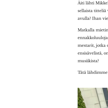
Äiti lähti Mikke
sellaista tittel
avulla? Ihan vie
Matkalla mietim
ennakkoluuloja.
mestarit, jotka 
ensisävelistä, 
musiikista?
Tätä lähdimme s