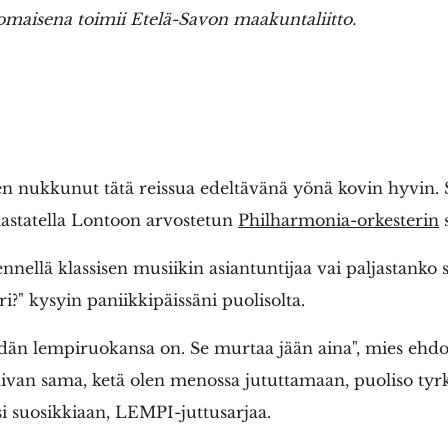
omaisena toimii Etelä-Savon maakuntaliitto.
n nukkunut tätä reissua edeltävänä yönä kovin hyvin. 
aastatella Lontoon arvostetun
Philharmonia-orkesterin
s
nnellä klassisen musiikin asiantuntijaa vai paljastanko 
i?" kysyin paniikkipäissäni puolisolta.
dän lempiruokansa on. Se murtaa jään aina", mies ehdot
aivan sama, ketä olen menossa jututtamaan, puoliso tyr
si suosikkiaan, LEMPI-juttusarjaa.