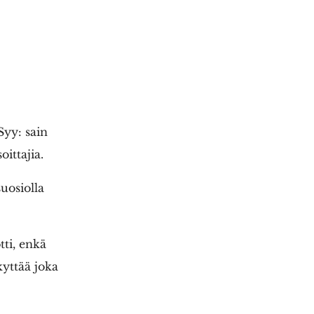
Syy: sain
oittajia.
suosiolla
ti, enkä
kyttää joka