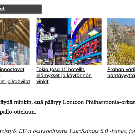
at
iinnostavat
Tokio (osa 1): hotellit,
Prahan väri
,
elämykset ja käytännön
nähtävyyttä
t ja kahvilat
vinkit
käydä niinkin, että päätyy Lontoon Philharmonia-orkes
kapallo-otteluun.
teistyö: EU:n osarahoittama LakeSaimaa 2.0 -hanke, jo