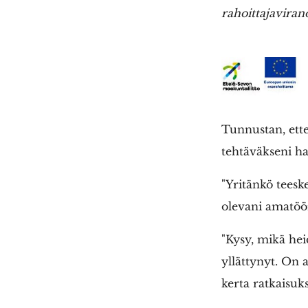
rahoittajaviran
Tunnustan, ette
tehtäväkseni h
"Yritänkö teeske
olevani amatöör
"Kysy, mikä hei
yllättynyt. On 
kerta ratkaisuk