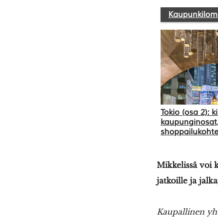
Kaupunkilom
Tokio (osa 2): k
kaupunginosat
shoppailukohtee
Mikkelissä voi 
jatkoille ja jal
Kaupallinen yh