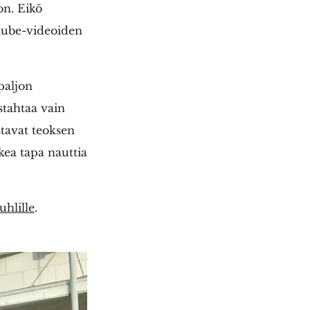
on. Eikö
outube-videoiden
paljon
stahtaa vain
stavat teoksen
kea tapa nauttia
uhlille
.