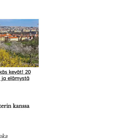
käs kevät! 20
 ja elämystä
terin kanssa
nka