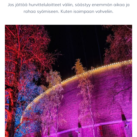
Jos jättää hurvittelulaitteet väliin, säästyy enemmän aikaa ja
rahaa syömiseen. Kuten isoimpaan vohveliin.