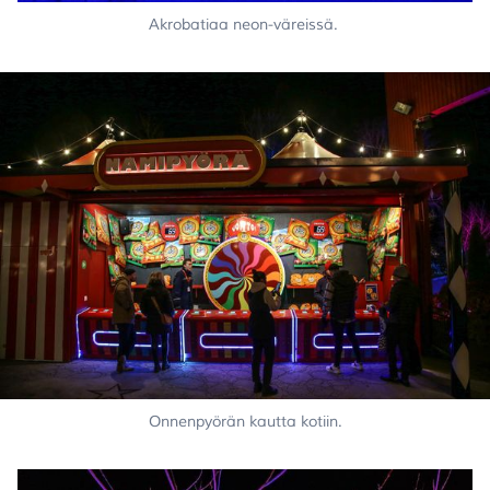
Akrobatiaa neon-väreissä.
Onnenpyörän kautta kotiin.