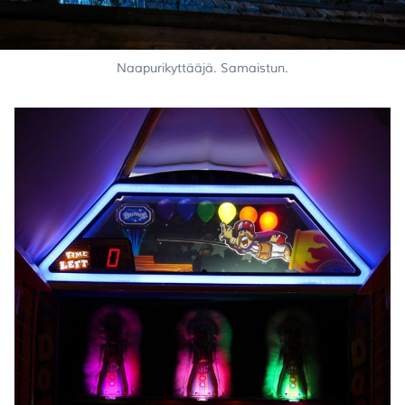
Naapurikyttääjä. Samaistun.