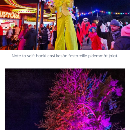
Note to self: hanki ensi kesän festareille pidemmät jalat.