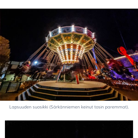
Lapsuuden suosikki (Särkänniemen keinut tosin paremmat).