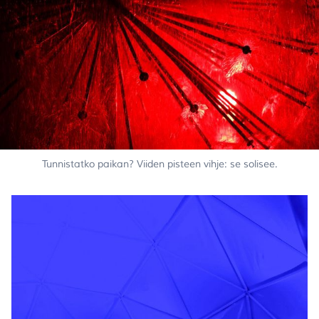
Tunnistatko paikan? Viiden pisteen vihje: se solisee.