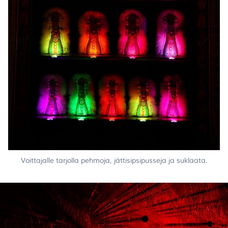
Voittajalle tarjolla pehmoja, jättisipsipusseja ja suklaata.