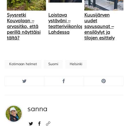
Syysretki
Loistava
Kuusijärven
Kouvolaan –
ystäväni –
uudet
arvasitko, että
teatteriviikonloppu
savusaunat –
perillä näyttäisi
Lahdessa
ensilöylyt ja
tältä?
tilojen esittely
Kotimaan helmet
Suomi
Helsinki
sanna