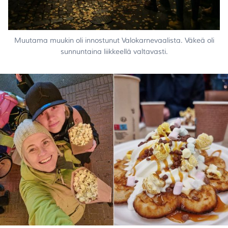
Muutama muukin oli innostunut Valokarnevaalista. Väkeä oli
sunnuntaina liikkeellä valtavasti.