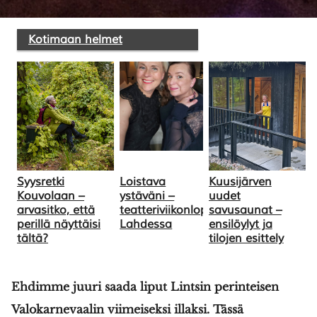
SULJE HAKU ✕
Kotimaan helmet
Syysretki
Loistava
Kuusijärven
Kouvolaan –
ystäväni –
uudet
arvasitko, että
teatteriviikonloppu
savusaunat –
perillä näyttäisi
Lahdessa
ensilöylyt ja
tältä?
tilojen esittely
Ehdimme juuri saada liput Lintsin perinteisen
Valokarnevaalin viimeiseksi illaksi. Tässä