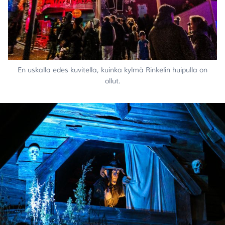
En uskalla edes kuvitella, kuinka kylmä Rinkelin huipulla on
ollut.