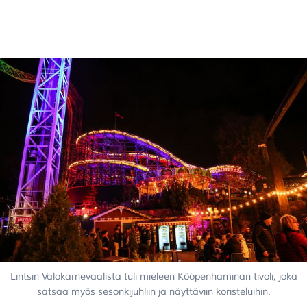
Lintsin Valokarnevaalista tuli mieleen Kööpenhaminan tivoli, joka
satsaa myös sesonkijuhliin ja näyttäviin koristeluihin.