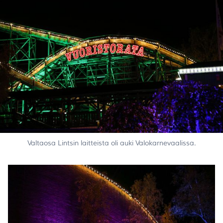
Valtaosa Lintsin laitteista oli auki Valokarnevaalissa.