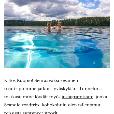
Kiitos Kuopio! Seuraavaksi kesäinen
roadtrippimme jatkuu Jyväskylään. Tunnelmia
matkastamme löydät myös
instagramistani
, jonka
Scandic roadtrip -kohokohtiin olen tallentanut
reissusta syntyneet stoorit.