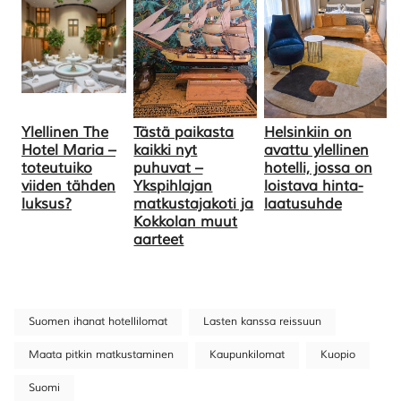
Ylellinen The
Tästä paikasta
Helsinkiin on
Hotel Maria –
kaikki nyt
avattu ylellinen
toteutuiko
puhuvat –
hotelli, jossa on
viiden tähden
Ykspihlajan
loistava hinta-
luksus?
matkustajakoti ja
laatusuhde
Kokkolan muut
aarteet
Suomen ihanat hotellilomat
Lasten kanssa reissuun
Maata pitkin matkustaminen
Kaupunkilomat
Kuopio
Suomi