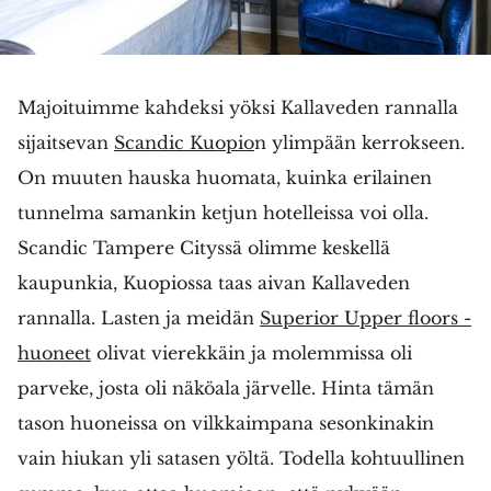
Majoituimme kahdeksi yöksi Kallaveden rannalla
sijaitsevan
Scandic Kuopio
n ylimpään kerrokseen.
On muuten hauska huomata, kuinka erilainen
tunnelma samankin ketjun hotelleissa voi olla.
Scandic Tampere Cityssä olimme keskellä
kaupunkia, Kuopiossa taas aivan Kallaveden
rannalla. Lasten ja meidän
Superior Upper floors -
huoneet
olivat vierekkäin ja molemmissa oli
parveke, josta oli näköala järvelle. Hinta tämän
tason huoneissa on vilkkaimpana sesonkinakin
vain hiukan yli satasen yöltä. Todella kohtuullinen