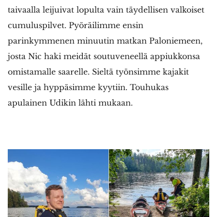
taivaalla leijuivat lopulta vain täydellisen valkoiset
cumuluspilvet. Pyöräilimme ensin
parinkymmenen minuutin matkan Paloniemeen,
josta Nic haki meidät soutuveneellä appiukkonsa
omistamalle saarelle. Sieltä työnsimme kajakit
vesille ja hyppäsimme kyytiin. Touhukas
apulainen Udikin lähti mukaan.