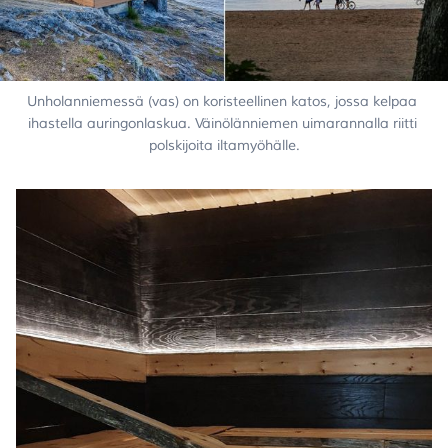
Unholanniemessä (vas) on koristeellinen katos, jossa kelpaa 
ihastella auringonlaskua. Väinölänniemen uimarannalla riitti 
polskijoita iltamyöhälle.