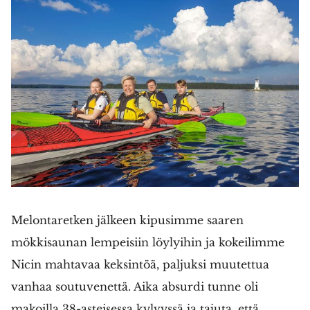
Melontaretken jälkeen kipusimme saaren
mökkisaunan lempeisiin löylyihin ja kokeilimme
Nicin mahtavaa keksintöä, paljuksi muutettua
vanhaa soutuvenettä. Aika absurdi tunne oli
makoilla 38-asteisessa kylvyssä ja tajuta, että