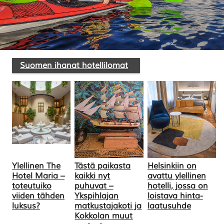
Suomen ihanat hotellilomat
Ylellinen The
Tästä paikasta
Helsinkiin on
Hotel Maria –
kaikki nyt
avattu ylellinen
toteutuiko
puhuvat –
hotelli, jossa on
viiden tähden
Ykspihlajan
loistava hinta-
luksus?
matkustajakoti ja
laatusuhde
Kokkolan muut