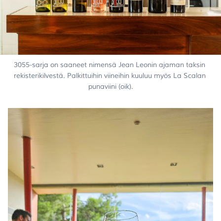
3055-sarja on saaneet nimensä Jean Leonin ajaman taksin 
rekisterikilvestä. Palkittuihin viineihin kuuluu myös La Scalan 
punaviini (oik).