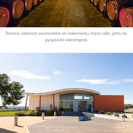
Torresin valtavat varastotilat on rakennettu maan alle, jotta ne 
pysyisivät viileämpinä.