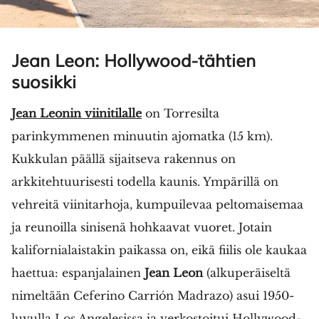
Jean Leon: Hollywood-tähtien
suosikki
Jean Leonin viinitilalle
on Torresilta
parinkymmenen minuutin ajomatka (15 km).
Kukkulan päällä sijaitseva rakennus on
arkkitehtuurisesti todella kaunis. Ympärillä on
vehreitä viinitarhoja, kumpuilevaa peltomaisemaa
ja reunoilla sinisenä hohkaavat vuoret. Jotain
kalifornialaistakin paikassa on, eikä fiilis ole kaukaa
haettua: espanjalainen
Jean Leon
(alkuperäiseltä
nimeltään Ceferino Carrión Madrazo) asui 1950-
luvulla Los Angelesissa ja verkostoitui Hollywood-