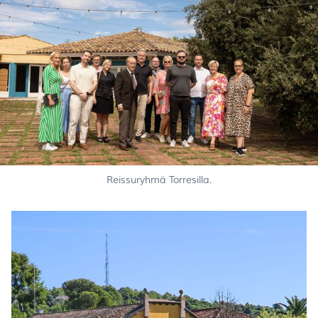
Reissuryhmä Torresilla.