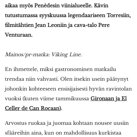
aikaa myös Penèdesin viinialueelle. Kävin
tutustumassa syyskuussa legendaariseen Torresiin,
filmitähtien Jean Leoniin ja cava-talo Pere
Venturaan.
Mainos/pr-matka: Viking Line.
En ihmettele, miksi gastronominen matkailu
trendaa niin vahvasti. Olen itsekin usein päätynyt
johonkin kohteeseen ensisijaisesti hyvän ravintolan
vuoksi (kuten viime tammikuussa
Gironaan ja El
Celler de Can Rocaan
).
Arvostus ruokaa ja juomaa kohtaan nousee uusiin
sfääreihin aina, kun on mahdollisuus kurkistaa