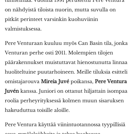
on nähdyistä tiloista nuorin, mutta suvulla on
pitkät perinteet varsinkin kuohuviinin
valmistuksessa.
Pere Venturaan kuuluu myös Can Basin tila, jonka
Venturan perhe osti 2011. Molempien tilojen
päärakennukset muistuttavat hienostunutta linnaa
huoliteltuine puutarhoineen. Meille tiluksia esitteli
omistajarouva
Mireia Juvé
poikansa,
Pere Ventura
Juvén
kanssa. Juniori on ottanut hiljattain isompaa
roolia perheyrityksessä kolmen muun sisaruksen
hakeuduttua toisille aloille.
Pere Ventura käyttää viinintuotannossa tyypillisiä
cava-rypälelajikkeita ja tekee kuohuvaa