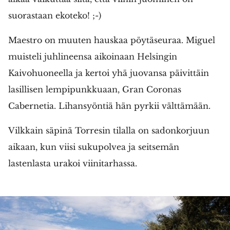
suorastaan ekoteko! ;-)
Maestro on muuten hauskaa pöytäseuraa. Miguel
muisteli juhlineensa aikoinaan Helsingin
Kaivohuoneella ja kertoi yhä juovansa päivittäin
lasillisen lempipunkkuaan, Gran Coronas
Cabernetia. Lihansyöntiä hän pyrkii välttämään.
Vilkkain säpinä Torresin tilalla on sadonkorjuun
aikaan, kun viisi sukupolvea ja seitsemän
lastenlasta urakoi viinitarhassa.