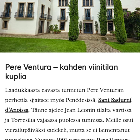
Pere Ventura – kahden viinitilan
kuplia
Laadukkaasta cavasta tunnetun Pere Venturan
perhetila sijaitsee myös Penèdesissä,
Sant Sadurní
d’Anoissa
. Tänne ajelee Jean Leonin tilalta vartissa
ja Torresilta vajaassa puolessa tunnissa. Meille osui
vierailupäiväksi sadekeli, mutta se ei laimentanut
tunnelmaa. Vuonna 1991 perustettu Pere Ventura