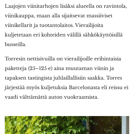
Laajojen viinitarhojen lisäksi alueella on ravintola,
viinikauppa, maan alla sijaitsevat massiiviset
viinikellarit ja tuotantolaitos. Vierailijoita
kuljetetaan eri kohteiden välillä sähkökäyttöisillä
busseilla.
Torresin nettisivuilla on vierailijoille erihintaisia
paketteja (25–125 e) aina muutaman viinin ja
tapaksen tastingista juhlaillallisiin saakka. Torres
järjestää myös kuljetuksia Barcelonasta eli reissu ei
vaadi välttämättä auton vuokraamista.