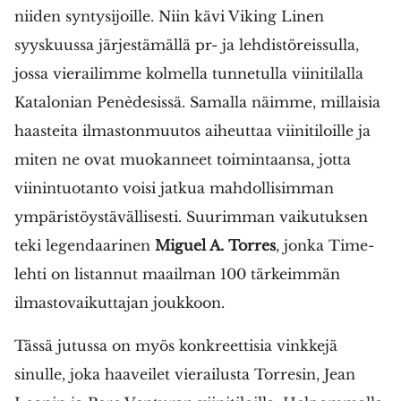
niiden syntysijoille. Niin kävi Viking Linen
syyskuussa järjestämällä pr- ja lehdistöreissulla,
jossa vierailimme kolmella tunnetulla viinitilalla
Katalonian Penèdesissä. Samalla näimme, millaisia
haasteita ilmastonmuutos aiheuttaa viinitiloille ja
miten ne ovat muokanneet toimintaansa, jotta
viinintuotanto voisi jatkua mahdollisimman
ympäristöystävällisesti. Suurimman vaikutuksen
teki legendaarinen
Miguel A. Torres
, jonka Time-
lehti on listannut maailman 100 tärkeimmän
ilmastovaikuttajan joukkoon.
Tässä jutussa on myös konkreettisia vinkkejä
sinulle, joka haaveilet vierailusta Torresin, Jean