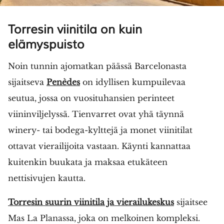
Torresin viinitila on kuin
elämyspuisto
Noin tunnin ajomatkan päässä Barcelonasta
sijaitseva
Penèdes
on idyllisen kumpuilevaa
seutua, jossa on vuosituhansien perinteet
viininviljelyssä. Tienvarret ovat yhä täynnä
winery- tai bodega-kylttejä ja monet viinitilat
ottavat vierailijoita vastaan. Käynti kannattaa
kuitenkin buukata ja maksaa etukäteen
nettisivujen kautta.
Torresin suurin viinitila ja vierailukeskus
sijaitsee
Mas La Planassa, joka on melkoinen kompleksi.