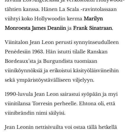
tähtien kanssa. Hänen La Scala -ravintolassaan
viihtyi koko Hollywoodin kerma
Marilyn
Monroesta James Deaniin
ja
Frank Sinatraan
.
Viinitalon Jean Leon perusti synnyinseudulleen
Penèdesiin 1963. Hän istutti tilalle Ranskan
Bordeaux’sta ja Burgundista tuomiaan
viiniköynnöksiä ja erikoistui käsityöläisviineihin
sekä ympäristöystävälliseen viljelyyn.
1990-luvula Jean Leon sairastui syöpään ja myi
viinitilansa Torresin perheelle. Ehtona oli, että
viinibrändin nimi säilyisi.
Jean Leonin nettisivuilta voi ostaa tällä hetkellä