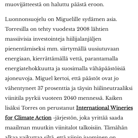
muovijätteestä on haluttu päästä eroon.
Luonnonsuojelu on Miguelille sydämen asia.
Torresilla on tehty vuodesta 2008 lähtien
massiivisia investointeja hiilijalanjäljen
pienentämiseksi mm. siirtymällä uusiutuvaan
energiaan, kierrättämällä vettä, parantamalla
energiatehokkuutta ja suosimalla vähäpäästöisiä
ajoneuvoja. Miguel kertoi, että päästöt ovat jo
vähentyneet 37 prosenttia ja täysin hiilineutraaliksi
viinitila pyrkii vuoteen 2040 mennessä. Kaiken
lisäksi Torres on perustanut
International Wineries
for Climate Action
-järjestön, joka yrittää saada
maailman muutkin viinitalot talkoisiin. Tämähän
alkaa vaikuttaa siltä, että viinin juominen on