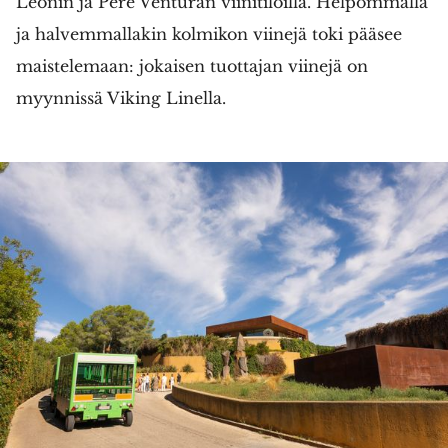
Leonin ja Pere Venturan viinitiloilla. Helpommalla
ja halvemmallakin kolmikon viinejä toki pääsee
maistelemaan: jokaisen tuottajan viinejä on
myynnissä Viking Linella.