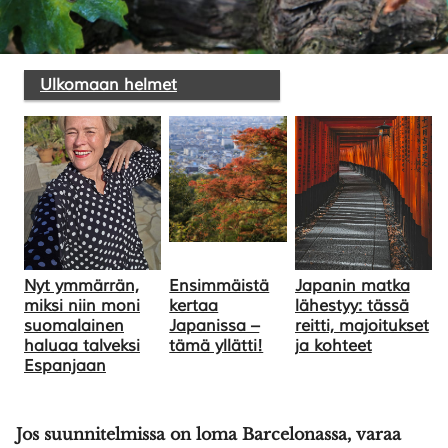
SULJE HAKU ✕
Ulkomaan helmet
Nyt ymmärrän,
Ensimmäistä
Japanin matka
miksi niin moni
kertaa
lähestyy: tässä
suomalainen
Japanissa –
reitti, majoitukset
haluaa talveksi
tämä yllätti!
ja kohteet
Espanjaan
Jos suunnitelmissa on loma Barcelonassa, varaa