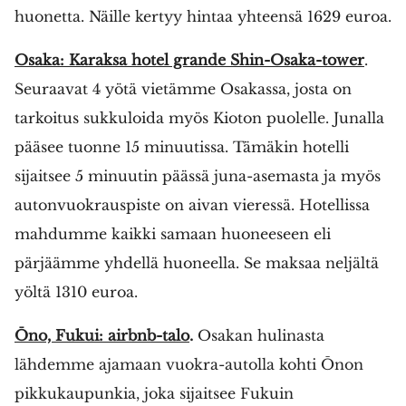
huonetta. Näille kertyy hintaa yhteensä 1629 euroa.
Osaka: Karaksa hotel grande Shin-Osaka-tower
.
Seuraavat 4 yötä vietämme Osakassa, josta on
tarkoitus sukkuloida myös Kioton puolelle. Junalla
pääsee tuonne 15 minuutissa. Tämäkin hotelli
sijaitsee 5 minuutin päässä juna-asemasta ja myös
autonvuokrauspiste on aivan vieressä. Hotellissa
mahdumme kaikki samaan huoneeseen eli
pärjäämme yhdellä huoneella. Se maksaa neljältä
yöltä 1310 euroa.
Ōno, Fukui: airbnb-talo
.
Osakan hulinasta
lähdemme ajamaan vuokra-autolla kohti Ōnon
pikkukaupunkia, joka sijaitsee Fukuin