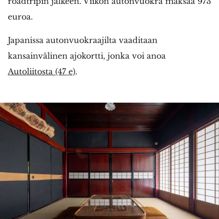
roadtripin jälkeen. Viikon autonvuokra maksaa 973
euroa.
Japanissa autonvuokraajilta vaaditaan
kansainvälinen ajokortti, jonka voi anoa
Autoliitosta (47 e)
.