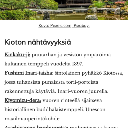
Kuva: Pexels.com, Pixabay.
Kioton nähtävyyksiä
Kinkaku-ji:
puutarhan ja vesistön ympäröimä
kultainen temppeli vuodelta 1397.
Fushimi Inari-taisha:
šintolainen pyhäkkö Kiotossa,
jossa tuhansista punaisista torii-porteista
rakennettuja käytäviä. Inari-vuoren juurella.
Kiyomizu-dera:
vuoren rinteellä sijaitseva
historiallinen buddhalaistemppeli. Unescon
maailmanperintökohde.
Arashiyaman bambumetsä:
rauhoittava ja kaunis