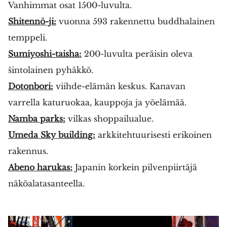
Vanhimmat osat 1500-luvulta.
Shitennō-ji:
vuonna 593 rakennettu buddhalainen
temppeli.
Sumiyoshi-taisha:
200-luvulta peräisin oleva
šintolainen pyhäkkö.
Dotonbori:
viihde-elämän keskus. Kanavan
varrella katuruokaa, kauppoja ja yöelämää.
Namba parks:
vilkas shoppailualue.
Umeda Sky building:
arkkitehtuurisesti erikoinen
rakennus.
Abeno harukas:
Japanin korkein pilvenpiirtäjä
näköalatasanteella.