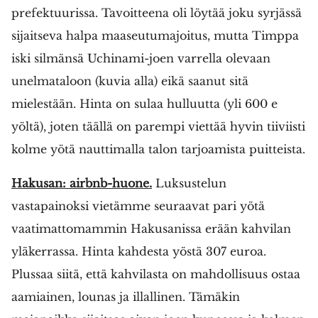
prefektuurissa. Tavoitteena oli löytää joku syrjässä
sijaitseva halpa maaseutumajoitus, mutta Timppa
iski silmänsä Uchinami-joen varrella olevaan
unelmataloon (kuvia alla) eikä saanut sitä
mielestään. Hinta on sulaa hulluutta (yli 600 e
yöltä), joten täällä on parempi viettää hyvin tiiviisti
kolme yötä nauttimalla talon tarjoamista puitteista.
Hakusan: airbnb-huone.
Luksustelun
vastapainoksi vietämme seuraavat pari yötä
vaatimattomammin Hakusanissa erään kahvilan
yläkerrassa. Hinta kahdesta yöstä 307 euroa.
Plussaa siitä, että kahvilasta on mahdollisuus ostaa
aamiainen, lounas ja illallinen. Tämäkin