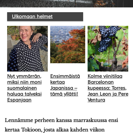
Ulkomaan helmet
SULJE HAKU ✕
Nyt ymmärrän,
Ensimmäistä
Kolme viinitilaa
miksi niin moni
kertaa
Barcelonan
suomalainen
Japanissa –
kupeessa: Torres,
haluaa talveksi
tämä yllätti!
Jean Leon ja Pere
Espanjaan
Ventura
Lennämme perheen kanssa marraskuussa ensi
kertaa Tokioon, josta alkaa kahden viikon