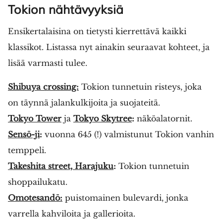
Tokion nähtävyyksiä
Ensikertalaisina on tietysti kierrettävä kaikki
klassikot. Listassa nyt ainakin seuraavat kohteet, ja
lisää varmasti tulee.
Shibuya crossing:
Tokion tunnetuin risteys, joka
on täynnä jalankulkijoita ja suojateitä.
Tokyo Tower
ja
Tokyo Skytree
:
näköalatornit.
Sensō-ji
:
vuonna 645 (!) valmistunut Tokion vanhin
temppeli.
Takeshita street, Harajuku
:
Tokion tunnetuin
shoppailukatu.
Omotesandō:
puistomainen bulevardi, jonka
varrella kahviloita ja gallerioita.