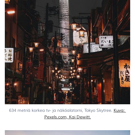
634 metriä korkea tv- ja näköalatorni, Tokyo Skytree. 
Kuva: 
Pexels.com, Kai Dewitt.