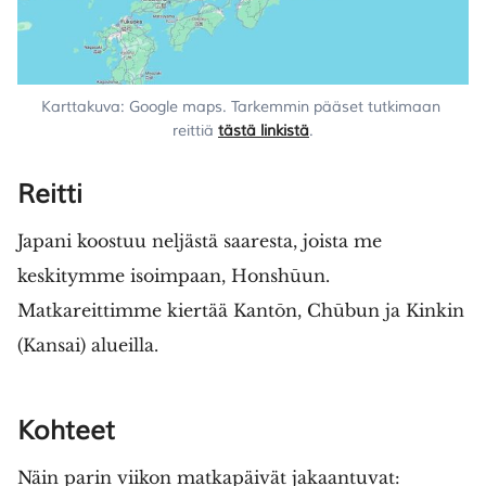
Karttakuva: Google maps. Tarkemmin pääset tutkimaan 
reittiä 
tästä linkistä
.
Reitti
Japani koostuu neljästä saaresta, joista me
keskitymme isoimpaan, Honshūun.
Matkareittimme kiertää Kantōn, Chūbun ja Kinkin
(Kansai) alueilla.
Kohteet
Näin parin viikon matkapäivät jakaantuvat: