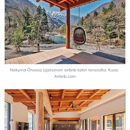
Näkymä Ōnossa sijaitsevan airbnb-talon terassilta. Kuva: 
Airbnb.com