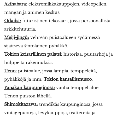
Akihabara:
elektroniikkakauppojen, videopelien,
mangan ja animen keskus.
Odaiba:
futuristinen tekosaari, jossa persoonallista
arkkitehtuuria.
Meiji-jingū:
vehreän puistoalueen sydämessä
sijaitseva šintolainen pyhäkkö.
Tokion keisarillinen palatsi:
historiaa, puutarhoja ja
hulppeita rakennuksia.
Ueno:
puistoalue, jossa lampia, temppeleitä,
pyhäkköjä ja mm.
Tokion kansallismuseo
.
Yanakan kaupunginosa:
vanha temppelialue
Uenon puiston lähellä.
Shimokitazawa:
trendikäs kaupunginosa, jossa
vintagepuoteja, levykauppoja, teattereita ja