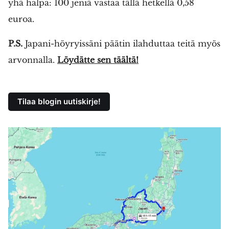
yhä halpa: 100 jeniä vastaa tällä hetkellä 0,58
euroa.
P.S.
Japani-höyryissäni päätin ilahduttaa teitä myös
arvonnalla.
Löydätte sen täältä!
Tilaa blogin uutiskirje!