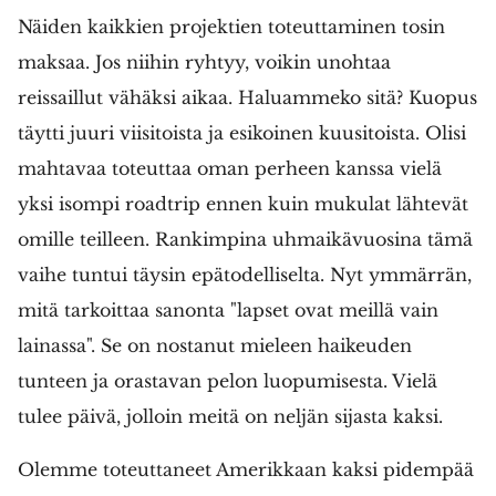
Näiden kaikkien projektien toteuttaminen tosin
maksaa. Jos niihin ryhtyy, voikin unohtaa
reissaillut vähäksi aikaa. Haluammeko sitä? Kuopus
täytti juuri viisitoista ja esikoinen kuusitoista. Olisi
mahtavaa toteuttaa oman perheen kanssa vielä
yksi isompi roadtrip ennen kuin mukulat lähtevät
omille teilleen. Rankimpina uhmaikävuosina tämä
vaihe tuntui täysin epätodelliselta. Nyt ymmärrän,
mitä tarkoittaa sanonta "lapset ovat meillä vain
lainassa". Se on nostanut mieleen haikeuden
tunteen ja orastavan pelon luopumisesta. Vielä
tulee päivä, jolloin meitä on neljän sijasta kaksi.
Olemme toteuttaneet Amerikkaan kaksi pidempää