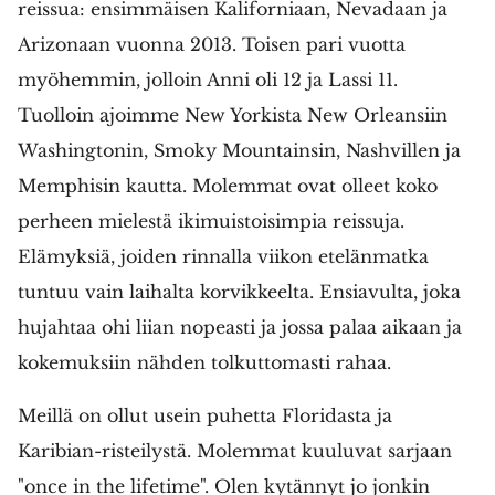
reissua: ensimmäisen Kaliforniaan, Nevadaan ja
Arizonaan vuonna 2013. Toisen pari vuotta
myöhemmin, jolloin Anni oli 12 ja Lassi 11.
Tuolloin ajoimme New Yorkista New Orleansiin
Washingtonin, Smoky Mountainsin, Nashvillen ja
Memphisin kautta. Molemmat ovat olleet koko
perheen mielestä ikimuistoisimpia reissuja.
Elämyksiä, joiden rinnalla viikon etelänmatka
tuntuu vain laihalta korvikkeelta. Ensiavulta, joka
hujahtaa ohi liian nopeasti ja jossa palaa aikaan ja
kokemuksiin nähden tolkuttomasti rahaa.
Meillä on ollut usein puhetta Floridasta ja
Karibian-risteilystä. Molemmat kuuluvat sarjaan
"once in the lifetime". Olen kytännyt jo jonkin