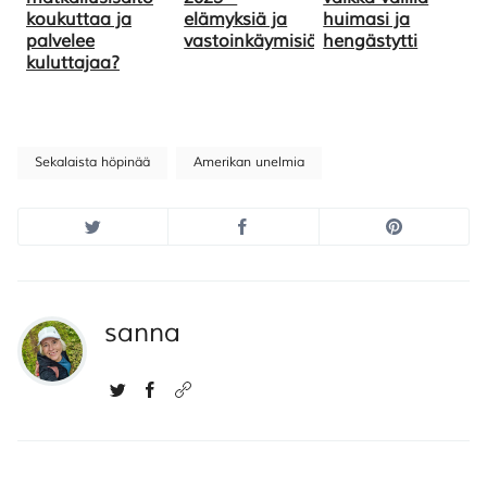
koukuttaa ja
elämyksiä ja
huimasi ja
palvelee
vastoinkäymisiä
hengästytti
kuluttajaa?
Sekalaista höpinää
Amerikan unelmia
sanna