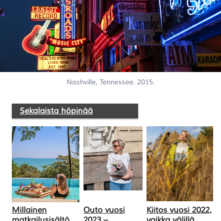
Nashville, Tennessee. 2015.
Sekalaista höpinää
Millainen
Outo vuosi
Kiitos vuosi 2022,
matkailusisältö
2023 –
vaikka välillä