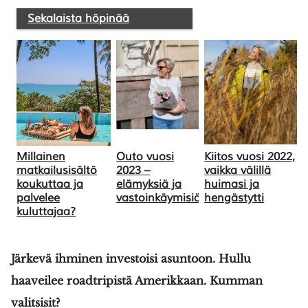
Sekalaista höpinää
Millainen
Outo vuosi
Kiitos vuosi 2022,
matkailusisältö
2023 –
vaikka välillä
koukuttaa ja
elämyksiä ja
huimasi ja
palvelee
vastoinkäymisiä
hengästytti
kuluttajaa?
Järkevä ihminen investoisi asuntoon. Hullu
haaveilee roadtripistä Amerikkaan. Kumman
valitsisit?