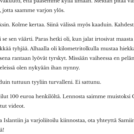
akuutti, että pääsemme kyllä ilmaan. Meidän pitää vai
 jotta saamme varjon ylös.
sin. Kolme kertaa. Siinä välissä myös kaaduin. Kahdesti
i se sen väärti. Paras hetki oli, kun jalat irtosivat maasta
lkkää tyhjää. Alhaalla oli kilometritolkulla mustaa hiek
isena rantaan lyövät tyrskyt. Missään vaiheessa en pelä
eleissä olen nykyään ihan nynny.
uin tuttuun tyyliin turvalleni. Ei sattunu.
eilut 100 euroa henkilöltä. Lennosta saimme muistoksi
ut videot.
 Islantiin ja varjoliitoilu kiinnostaa, ota yhteyttä Samiin
ä!