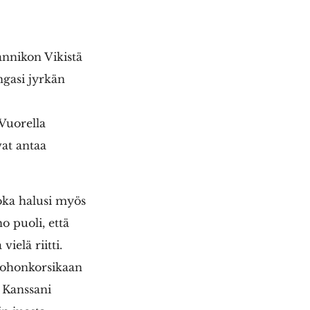
annikon Vikistä
ngasi jyrkän
 Vuorella
vat antaa
oka halusi myös
o puoli, että
ielä riitti.
ruohonkorsikaan
. Kanssani