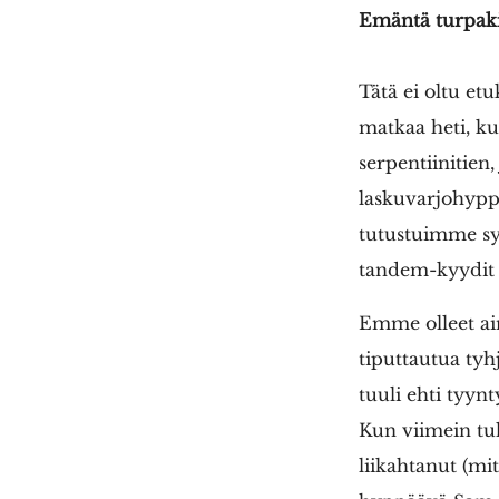
Emäntä turpaki
Tätä ei oltu et
matkaa heti, ku
serpentiinitien,
laskuvarjohyppä
tutustuimme sym
tandem-kyydit p
Emme olleet ai
tiputtautua tyhj
tuuli ehti tyyn
Kun viimein tul
liikahtanut (mi