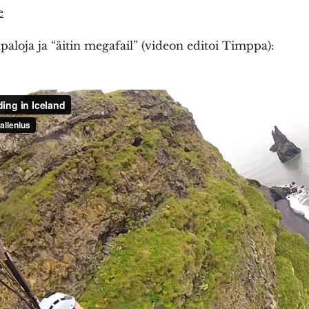
e
aloja ja “äitin megafail” (videon editoi Timppa):