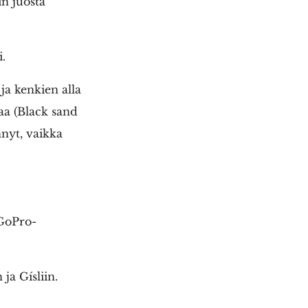
n juosta
.
 ja kenkien alla
kaa (Black sand
nnyt, vaikka
 GoPro-
 ja Gísliin.