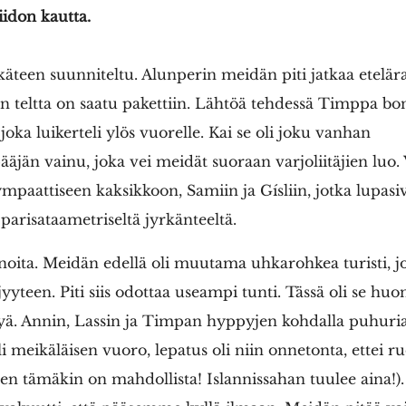
idon kautta.
ukäteen suunniteltu. Alunperin meidän piti jatkaa etelär
n teltta on saatu pakettiin. Lähtöä tehdessä Timppa bo
 joka luikerteli ylös vuorelle. Kai se oli joku vanhan
äjän vainu, joka vei meidät suoraan varjoliitäjien luo.
paattiseen kaksikkoon, Samiin ja Gísliin, jotka lupasi
arisataametriseltä jyrkänteeltä.
noita. Meidän edellä oli muutama uhkarohkea turisti, j
yyteen. Piti siis odottaa useampi tunti. Tässä oli se huon
tyä. Annin, Lassin ja Timpan hyppyjen kohdalla puhuria v
i meikäläisen vuoro, lepatus oli niin onnetonta, ettei 
ten tämäkin on mahdollista! Islannissahan tuulee aina!)