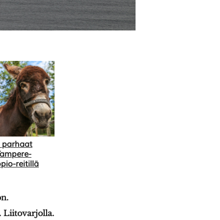
 parhaat
Tampere-
io-reitillä
on.
Liitovarjolla.