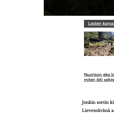
Lasten kanss
Nuorison eka 
miten äiti selvis
Jonkin sortin ki
Lieventävänä as