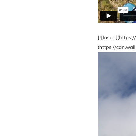
[![Insert](https:
(https://cdn.wal