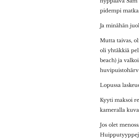
hyppäävä Sam v
pidempi matka,
Ja minähän juok
Mutta taivas, ol
oli yhtäkkiä pe
beach) ja valko
huvipuistohärv
Lopussa laskeud
Kyyti maksoi r
kameralla kuvat
Jos olet menossa
Huipputyyppej