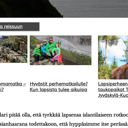
a reissuun
lomamatka –
Hyvästit perhematkailulle?
Lapsiperheen
i?
Kun lapsista tulee aikuisia
taukopaikat 
Jyväskylä-Kuop
lari pitää olla, että tyrkkää lapsensa islantilaiseen rotko
ianhaarana todettakoon, että hyppäsimme itse perässä. 