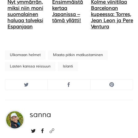
Nyt ymmärrän,
Ensimmäistä
Kolme viinitilaa
miksi niin moni
kertaa
Barcelonan
suomalainen
Japanissa –
kupeessa: Torres,
haluaa talveksi
tämä yllätti!
Jean Leon ja Pere
Espanjaan
Ventura
Ulkomaan helmet
Maata pitkin matkustaminen
Lasten kanssa reissuun
Islanti
sanna