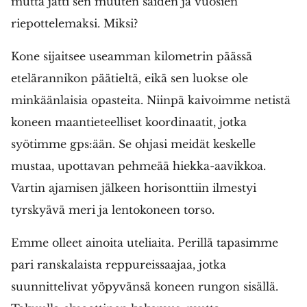
mutta jätti sen muuten säiden ja vuosien
riepottelemaksi. Miksi?
Kone sijaitsee useamman kilometrin päässä
etelärannikon päätieltä, eikä sen luokse ole
minkäänlaisia opasteita. Niinpä kaivoimme netistä
koneen maantieteelliset koordinaatit, jotka
syötimme gps:ään. Se ohjasi meidät keskelle
mustaa, upottavan pehmeää hiekka-aavikkoa.
Vartin ajamisen jälkeen horisonttiin ilmestyi
tyrskyävä meri ja lentokoneen torso.
Emme olleet ainoita uteliaita. Perillä tapasimme
pari ranskalaista reppureissaajaa, jotka
suunnittelivat yöpyvänsä koneen rungon sisällä.