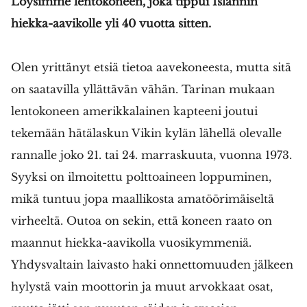
Löysimme lentokoneen, joka tippui Islannin
hiekka-aavikolle yli 40 vuotta sitten.
Olen yrittänyt etsiä tietoa aavekoneesta, mutta sitä
on saatavilla yllättävän vähän. Tarinan mukaan
lentokoneen amerikkalainen kapteeni joutui
tekemään hätälaskun Vikin kylän lähellä olevalle
rannalle joko 21. tai 24. marraskuuta, vuonna 1973.
Syyksi on ilmoitettu polttoaineen loppuminen,
mikä tuntuu jopa maallikosta amatöörimäiseltä
virheeltä. Outoa on sekin, että koneen raato on
maannut hiekka-aavikolla vuosikymmeniä.
Yhdysvaltain laivasto haki onnettomuuden jälkeen
hylystä vain moottorin ja muut arvokkaat osat,