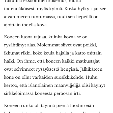
Takuulla eksoottinen kokemus, mutta
todennäköisesti myös kylmä. Koska hylky sijaitsee
aivan meren tuntumassa, tuuli sen liepeillä on
ajoittain todella kova.
Koneen luona tajuaa, kuinka kovaa se on
rysähtänyt alas. Molemmat siivet ovat poikki,
ikkunat rikki, koko keula hajalla ja katto osittain
halki. On ihme, että koneen kaikki matkustajat
ovat selvinneet rysäyksestä hengissä. Jälkikäteen
kone on ollut varkaiden suosikkikohde. Huhu
kertoo, että islantilainen maanviljelijä olisi käynyt
sirkkelöimässä koneesta peräosan irti.
Koneen runko oli täynnä pieniä luodinreiän