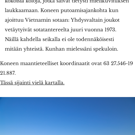
kokoisia koloja, jotka saivat tietysti mielikuvituksen
laukkaamaan. Koneen putoamisajankohta kun
ajoittuu Vietnamin sotaan: Yhdysvaltain joukot
vetäytyivät sotatantereelta juuri vuonna 1973.
Näillä kahdella seikalla ei ole todennäköisesti
mitään yhteistä. Kunhan mielessäni spekuloin.
Koneen maantieteelliset koordinaatit ovat 63 27.546-19
21.887.
Tässä sijainti vielä kartalla.