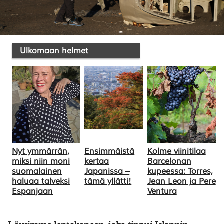
Ulkomaan helmet
SULJE HAKU ✕
Nyt ymmärrän,
Ensimmäistä
Kolme viinitilaa
miksi niin moni
kertaa
Barcelonan
suomalainen
Japanissa –
kupeessa: Torres,
haluaa talveksi
tämä yllätti!
Jean Leon ja Pere
Espanjaan
Ventura