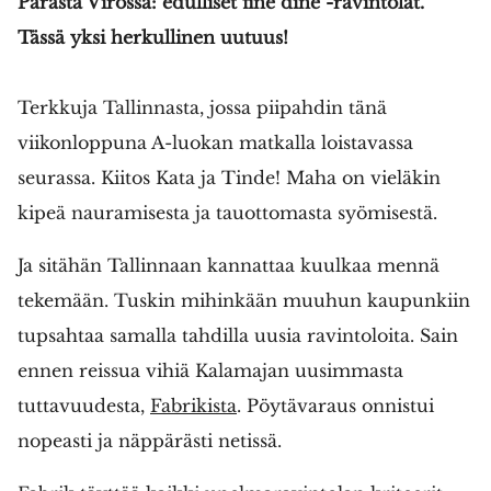
Parasta Virossa: edulliset fine dine -ravintolat.
Tässä yksi herkullinen uutuus!
Terkkuja Tallinnasta, jossa piipahdin tänä
viikonloppuna A-luokan matkalla loistavassa
seurassa. Kiitos Kata ja Tinde! Maha on vieläkin
kipeä nauramisesta ja tauottomasta syömisestä.
Ja sitähän Tallinnaan kannattaa kuulkaa mennä
tekemään. Tuskin mihinkään muuhun kaupunkiin
tupsahtaa samalla tahdilla uusia ravintoloita. Sain
ennen reissua vihiä Kalamajan uusimmasta
tuttavuudesta,
Fabrikista
. Pöytävaraus onnistui
nopeasti ja näppärästi netissä.