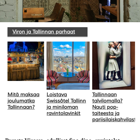
SULJE HAKU ✕
Viron ja Tallinnan parhaat
Mitä maksaa
Loistava
Tallinnaan
joulumatka
Swissôtel Tallinn
talvilomalla?
Tallinnaan?
ja miniloman
Nauti pop-
ravintolavinkit
taiteesta ja
pariisilaiskahvilasta