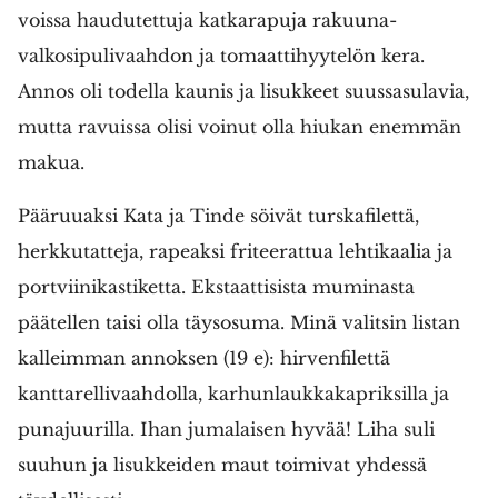
voissa haudutettuja katkarapuja rakuuna-
valkosipulivaahdon ja tomaattihyytelön kera.
Annos oli todella kaunis ja lisukkeet suussasulavia,
mutta ravuissa olisi voinut olla hiukan enemmän
makua.
Pääruuaksi Kata ja Tinde söivät turskafilettä,
herkkutatteja, rapeaksi friteerattua lehtikaalia ja
portviinikastiketta. Ekstaattisista muminasta
päätellen taisi olla täysosuma. Minä valitsin listan
kalleimman annoksen (19 e): hirvenfilettä
kanttarellivaahdolla, karhunlaukkakapriksilla ja
punajuurilla. Ihan jumalaisen hyvää! Liha suli
suuhun ja lisukkeiden maut toimivat yhdessä