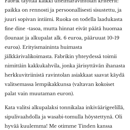
Fabrik täyttää kaikki unelmaravintolan kriteerit:
paikka on rennosti ja persoonallisesti sisustettu, ja
juuri sopivan intiimi. Ruoka on todella laadukasta
fine dine -tasoa, mutta hinnat eivät päätä huomaa
(lounaat ja alkupalat alk. 6 euroa, pääruuat 10-19
euroa). Erityismaininta huimasta
jälkkärivalikoimasta. Fabrikin yhteydessä toimii
nimittäin kakkukahvila, jonka järisyttävän ihanasta
herkkuvitriinistä ravintolan asiakkaat saavat käydä
valitsemassa lempikakkunsa (valtavan kokoiset
palat vain muutaman euron).
Kata valitsi alkupalaksi tonnikalaa inkiväärigeelillä,
sipulivaahdolla ja wasabi-tomulla höystettynä. Oli
hyvää kuulemma! Me otimme Tinden kanssa