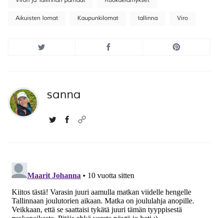
Viron ja Tallinnan parhaat
Ruokaelämykset
Aikuisten lomat
Kaupunkilomat
tallinna
Viro
sanna