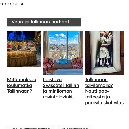
nimmaria...
Viron ja Tallinnan parhaat
Mitä maksaa
Loistava
Tallinnaan
joulumatka
Swissôtel Tallinn
talvilomalla?
Tallinnaan?
ja miniloman
Nauti pop-
ravintolavinkit
taiteesta ja
pariisilaiskahvilasta