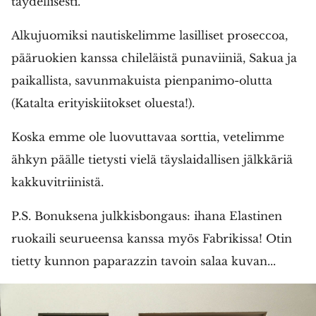
täydellisesti.
Alkujuomiksi nautiskelimme lasilliset proseccoa,
pääruokien kanssa chileläistä punaviiniä, Sakua ja
paikallista, savunmakuista pienpanimo-olutta
(Katalta erityiskiitokset oluesta!).
Koska emme ole luovuttavaa sorttia, vetelimme
ähkyn päälle tietysti vielä täyslaidallisen jälkkäriä
kakkuvitriinistä.
P.S. Bonuksena julkkisbongaus: ihana Elastinen
ruokaili seurueensa kanssa myös Fabrikissa! Otin
tietty kunnon paparazzin tavoin salaa kuvan...