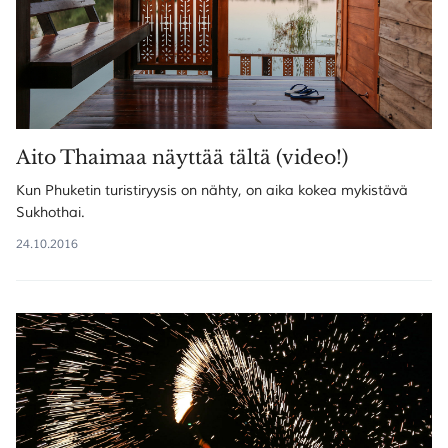
Aito Thaimaa näyttää tältä (video!)
Kun Phuketin turistiryysis on nähty, on aika kokea mykistävä
Sukhothai.
24.10.2016