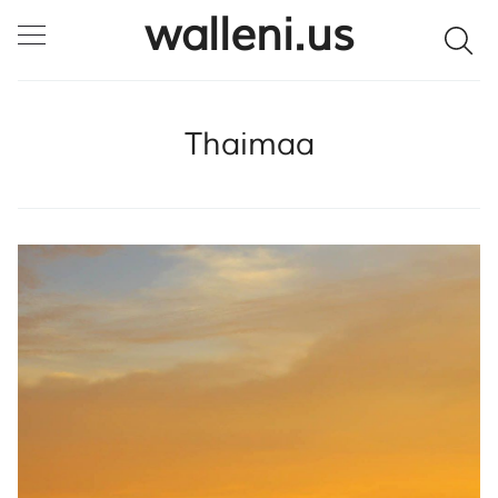
walleni.us
Thaimaa
SULJE HAKU ✕