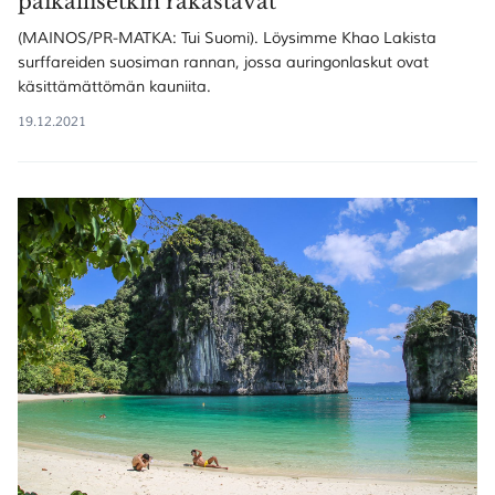
paikallisetkin rakastavat
(MAINOS/PR-MATKA: Tui Suomi). Löysimme Khao Lakista
surffareiden suosiman rannan, jossa auringonlaskut ovat
käsittämättömän kauniita.
19.12.2021