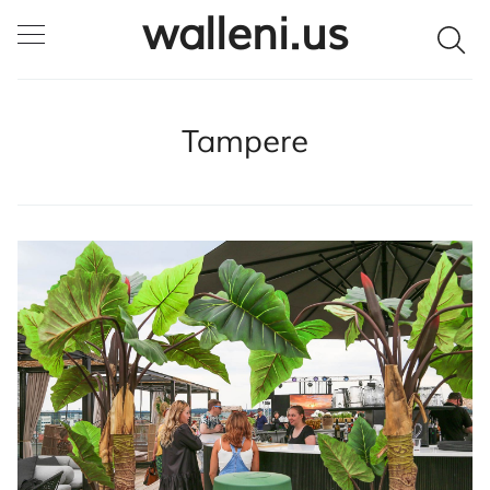
walleni.us
Tampere
SULJE HAKU ✕