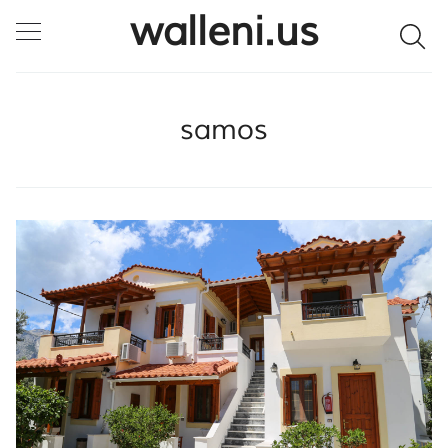
walleni.us
SULJE HAKU ✕
samos