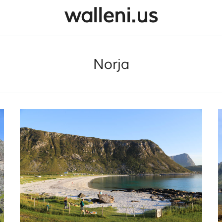
walleni.us
SULJE HAKU ✕
Norja