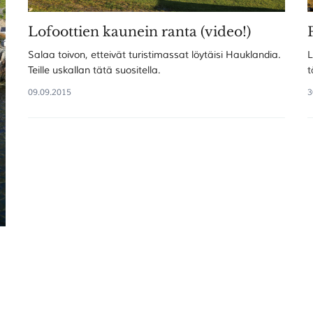
Lofoottien kaunein ranta (video!)
Salaa toivon, etteivät turistimassat löytäisi Hauklandia.
L
Teille uskallan tätä suositella.
t
09.09.2015
3