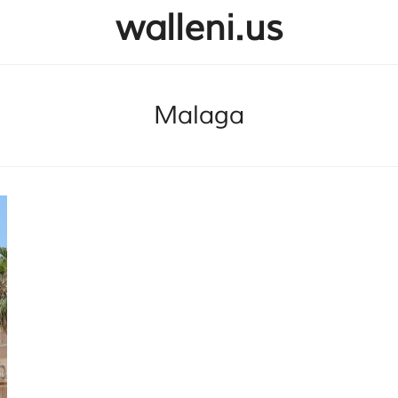
walleni.us
SULJE HAKU ✕
Malaga