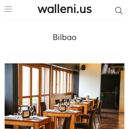
walleni.us
SULJE HAKU ✕
Bilbao