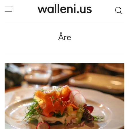
walleni.us
SULJE HAKU ✕
Åre