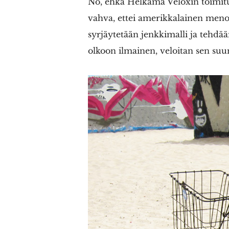
No, ehkä Helkama Veloxin toimit
vahva, ettei amerikkalainen menop
syrjäytetään jenkkimalli ja tehdä
olkoon ilmainen, veloitan sen suu