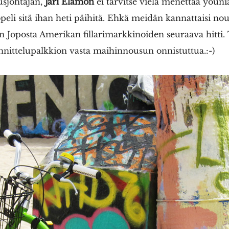
usjohtajan,
Jari Elamon
ei tarvitse vielä menettää yöun
eli sitä ihan heti päihitä. Ehkä meidän kannattaisi no
än Joposta Amerikan fillarimarkkinoiden seuraava hitti
nnittelupalkkion vasta maihinnousun onnistuttua.:-)