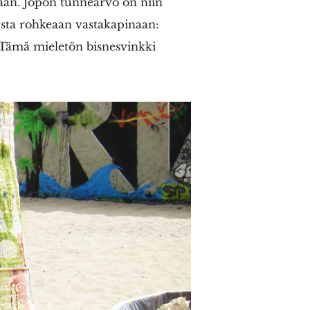
iaan. Jopon tunnearvo on niin
usta rohkeaan vastakapinaan:
. Tämä mieletön bisnesvinkki