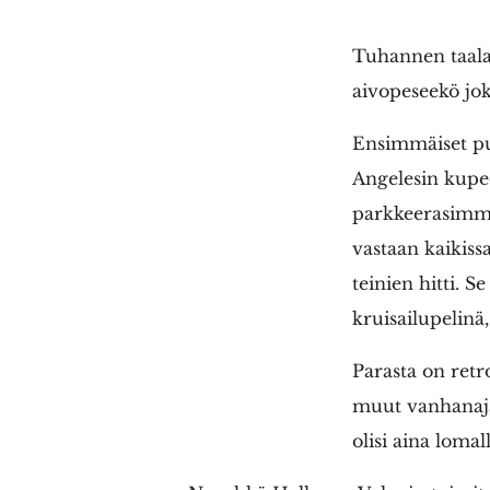
Tuhannen taalan
aivopeseekö jo
Ensimmäiset pu
Angelesin kupee
parkkeerasimme 
vastaan kaikissa
teinien hitti. 
kruisailupelin
Parasta on retr
muut vanhanajan
olisi aina lomall