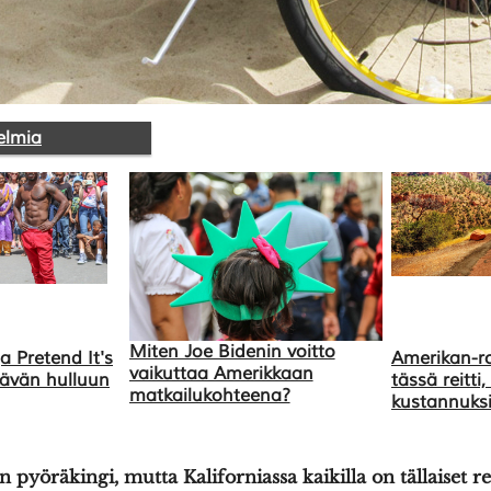
elmia
Miten Joe Bidenin voitto
a Pretend It's
Amerikan-ro
vaikuttaa Amerikkaan
ikävän hulluun
tässä reitti
matkailukohteena?
kustannuks
pyöräkingi, mutta Kaliforniassa kaikilla on tällaiset r