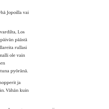
hä Jopoilla vai
ardilta, Los
 päivän päästä
areita rullasi
malli ole vain
ien
ituna pyöränä.
hopperit ja
ään. Vähän kuin