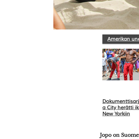
Amerikan un
Dokumenttisarj
a City herätti 
New Yorkiin
Jopo on Suomen 