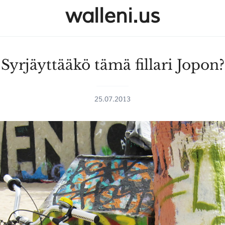
walleni.us
Syrjäyttääkö tämä fillari Jopon?
25.07.2013
SULJE HAKU ✕