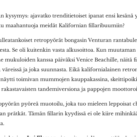
 kysymys: ajavatko trenditietoiset ipanat ensi kesänä y
ku maahantuoja meidät Kalifornian fillaribuumiin?
lleatankoiset retropyörät bongasin Venturan rantabulev
sta. Se oli kuitenkin vasta alkusoittoa. Kun muutaman
mukuloiden kanssa päiväksi Venice Beachille, näitä fill
 väreissä ja joka suunnasta. Eikä kalifornialainen retro
Se näytti toimivan mummojen kauppakassina, skeittipoik
ä, rakastavaisten tandemiversiona ja pappojen moottoro
opyörän pyöreä muotoilu, joka tuo mieleen leppoisat c
 prätkät. Tämän fillarin kyydissä ei ole kiire mihink
a.