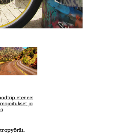
adtrip etenee:
, majoitukset ja
ia
etropyörät.