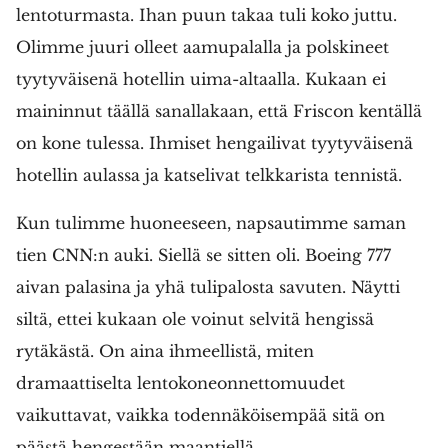
lentoturmasta. Ihan puun takaa tuli koko juttu.
Olimme juuri olleet aamupalalla ja polskineet
tyytyväisenä hotellin uima-altaalla. Kukaan ei
maininnut täällä sanallakaan, että Friscon kentällä
on kone tulessa. Ihmiset hengailivat tyytyväisenä
hotellin aulassa ja katselivat telkkarista tennistä.
Kun tulimme huoneeseen, napsautimme saman
tien CNN:n auki. Siellä se sitten oli. Boeing 777
aivan palasina ja yhä tulipalosta savuten. Näytti
siltä, ettei kukaan ole voinut selvitä hengissä
rytäkästä. On aina ihmeellistä, miten
dramaattiselta lentokoneonnettomuudet
vaikuttavat, vaikka todennäköisempää sitä on
päästä hengestään maantiellä.