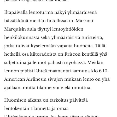
Iltapäivällä lentoturma näkyi ylimääräisenä
hässäkkänä meidän hotellissakin. Marriott
Marquisin aula täyttyi lentoyhtiöiden
henkilökunnasta sekä ylimääräisistä turisteista,
jotka tulivat kyselemään vapaita huoneita. Tällä
hetkellä osa kiitoradoista on Friscon kentällä yhä
suljettuina ja lennot pahasti myöhässä. Meidän
lennon pitäisi lähteä maanantai-aamuna klo 6.10.
American Airlinesin sivujen mukaan lento on yhä
ajallaan, mutta tilanne voi vielä muuttua.
Huomisen aikana on tarkoitus päivittää
lentokentän tilannetta ja omaa
lähtöaikatauluamme. Jos lento siirtyy, täytyy