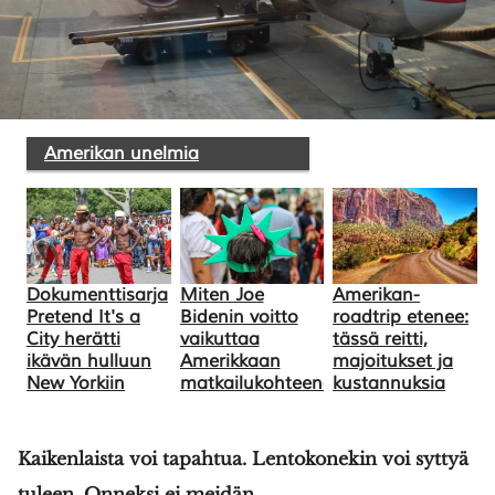
Amerikan unelmia
Dokumenttisarja
Miten Joe
Amerikan-
Pretend It's a
Bidenin voitto
roadtrip etenee:
City herätti
vaikuttaa
tässä reitti,
ikävän hulluun
Amerikkaan
majoitukset ja
New Yorkiin
matkailukohteena?
kustannuksia
Kaikenlaista voi tapahtua. Lentokonekin voi syttyä
tuleen. Onneksi ei meidän...