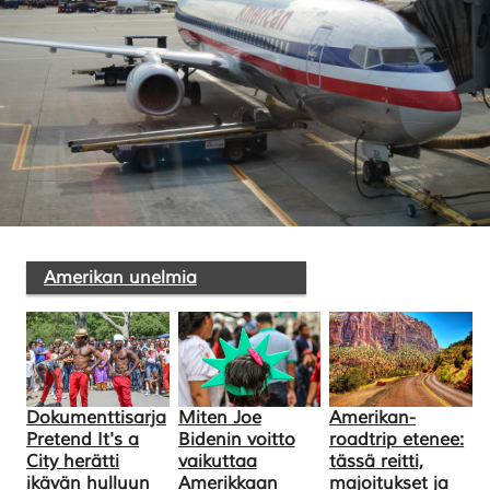
Amerikan unelmia
Dokumenttisarja
Miten Joe
Amerikan-
Pretend It's a
Bidenin voitto
roadtrip etenee:
City herätti
vaikuttaa
tässä reitti,
ikävän hulluun
Amerikkaan
majoitukset ja