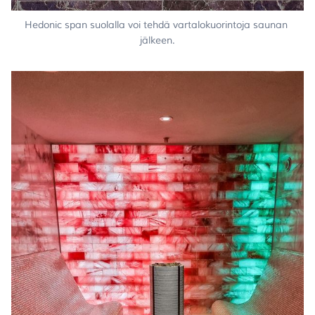
Hedonic span suolalla voi tehdä vartalokuorintoja saunan 
jälkeen.