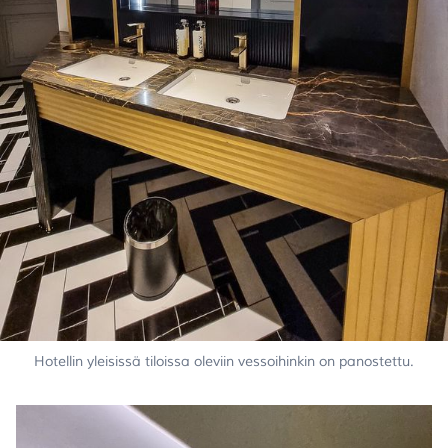
Hotellin yleisissä tiloissa oleviin vessoihinkin on panostettu.