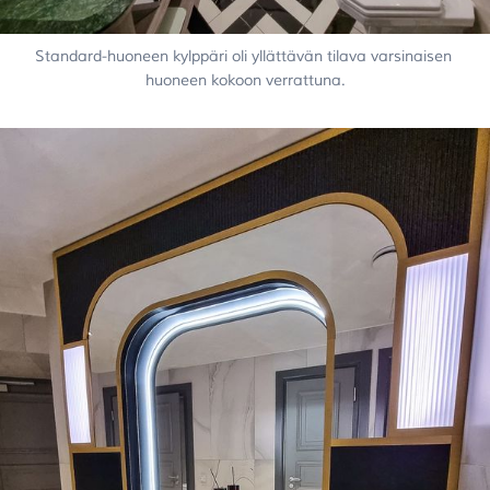
Standard-huoneen kylppäri oli yllättävän tilava varsinaisen 
huoneen kokoon verrattuna.