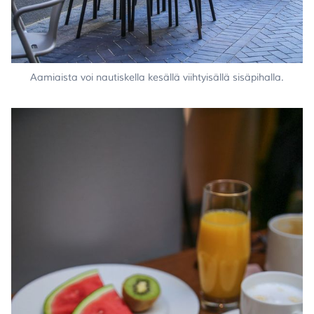
Aamiaista voi nautiskella kesällä viihtyisällä sisäpihalla.