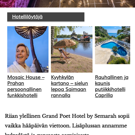
Hotellilöytöjä
SULJE HAKU ✕
Mosaic House –
Kyyhkylän
Rauhallinen ja
Prahan
kartano – sielun
kaunis
persoonallinen
lepoa Saimaan
putiikkihotelli
funkkishotelli
rannalla
Caprilla
Riian ylellinen Grand Poet Hotel by Semarah sopii
vaikka hääpäivän viettoon. Lisäplussan annamme