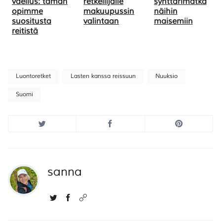
vaellus: tämän
retkeilijälle
synttärimatka
opimme
makuupussin
näihin
suositusta
valintaan
maisemiin
reitistä
Luontoretket
Lasten kanssa reissuun
Nuuksio
Suomi
sanna