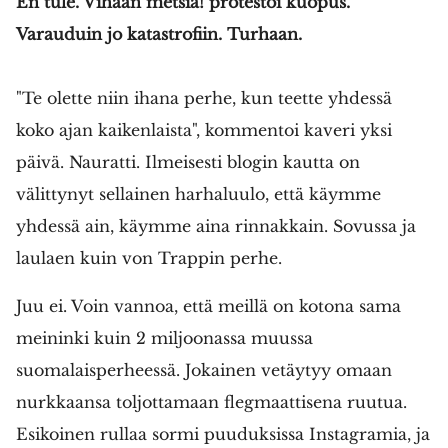
En tule. Vihaan metsiä! protestoi kuopus.
Varauduin jo katastrofiin. Turhaan.
"Te olette niin ihana perhe, kun teette yhdessä
koko ajan kaikenlaista", kommentoi kaveri yksi
päivä. Nauratti. Ilmeisesti blogin kautta on
välittynyt sellainen harhaluulo, että käymme
yhdessä ain, käymme aina rinnakkain. Sovussa ja
laulaen kuin von Trappin perhe.
Juu ei. Voin vannoa, että meillä on kotona sama
meininki kuin 2 miljoonassa muussa
suomalaisperheessä. Jokainen vetäytyy omaan
nurkkaansa toljottamaan flegmaattisena ruutua.
Esikoinen rullaa sormi puuduksissa Instagramia, ja