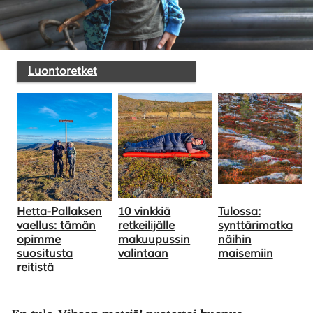
Luontoretket
SULJE HAKU ✕
Hetta-Pallaksen
10 vinkkiä
Tulossa:
vaellus: tämän
retkeilijälle
synttärimatka
opimme
makuupussin
näihin
suositusta
valintaan
maisemiin
reitistä