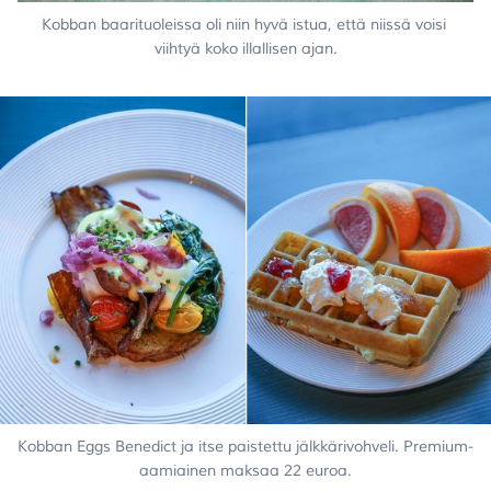
Kobban baarituoleissa oli niin hyvä istua, että niissä voisi 
viihtyä koko illallisen ajan.
Kobban Eggs Benedict ja itse paistettu jälkkärivohveli. Premium-
aamiainen maksaa 22 euroa.