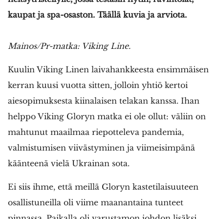
kaupat ja spa-osaston. Täällä kuvia ja arviota.
Mainos/Pr-matka: Viking Line.
Kuulin Viking Linen laivahankkeesta ensimmäisen
kerran kuusi vuotta sitten, jolloin yhtiö kertoi
aiesopimuksesta kiinalaisen telakan kanssa. Ihan
helppo Viking Gloryn matka ei ole ollut: väliin on
mahtunut maailmaa riepotteleva pandemia,
valmistumisen viivästyminen ja viimeisimpänä
käänteenä vielä Ukrainan sota.
Ei siis ihme, että meillä Gloryn kastetilaisuuteen
osallistuneilla oli viime maanantaina tunteet
pinnassa. Paikalla oli varustamon johdon lisäksi