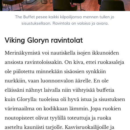
The Buffet pesee kaikki kilpailijansa mennen tullen jo 
sisustuksellaan. Ravintola on valoisa ja avara.
Viking Gloryn ravintolat
Merinäkymistä voi nautiskella isojen ikkunoiden
ansiosta ravintoloissakin. On kiva, ettei ruokasaleja
ole piilotettu minnekään sisäosien synkkiin
nurkkiin, vaan luonnonvalon äärelle. En ole
eläissäni nähnyt laivalla niin viihtyisää buffetia
kuin Glorylla: tuoleissa oli hyvä istua ja sisustuksen
värimaailma on kodikkaan lämmin. Jopa ruokien
noutopisteet olivat tyylillä toteuttuja ja ruoka
aseteltu kauniisti tarjolle. Kasvisruokailijoille ja