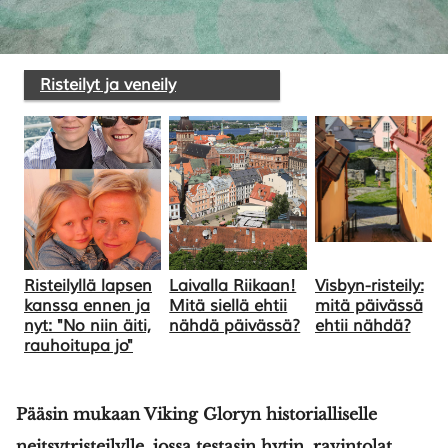
SULJE HAKU ✕
Risteilyt ja veneily
Risteilyllä lapsen
Laivalla Riikaan!
Visbyn-risteily:
kanssa ennen ja
Mitä siellä ehtii
mitä päivässä
nyt: "No niin äiti,
nähdä päivässä?
ehtii nähdä?
rauhoitupa jo"
Pääsin mukaan Viking Gloryn historialliselle
neitsytristeilylle, jossa testasin hytin, ravintolat,