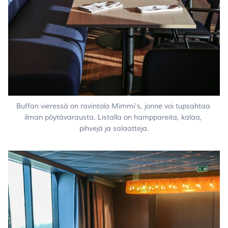
Buffan vieressä on ravintola Mimmi's, jonne voi tupsahtaa 
ilman pöytävarausta. Listalla on hamppareita, kalaa, 
pihvejä ja salaatteja.