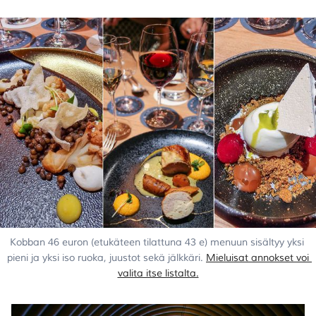
Kobban 46 euron (etukäteen tilattuna 43 e) menuun sisältyy yksi 
pieni ja yksi iso ruoka, juustot sekä jälkkäri. 
Mieluisat annokset voi 
valita itse listalta.