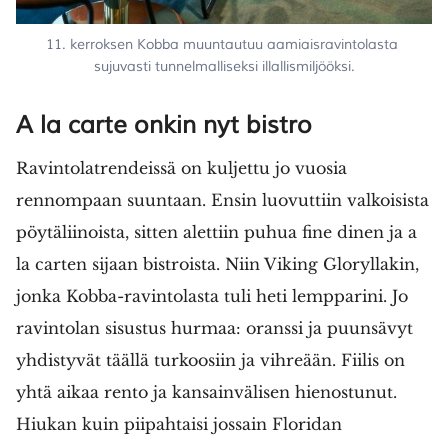
11. kerroksen Kobba muuntautuu aamiaisravintolasta 
sujuvasti tunnelmalliseksi illallismiljööksi.
A la carte onkin nyt bistro
Ravintolatrendeissä on kuljettu jo vuosia
rennompaan suuntaan. Ensin luovuttiin valkoisista
pöytäliinoista, sitten alettiin puhua fine dinen ja a
la carten sijaan bistroista. Niin Viking Gloryllakin,
jonka Kobba-ravintolasta tuli heti lempparini. Jo
ravintolan sisustus hurmaa: oranssi ja puunsävyt
yhdistyvät täällä turkoosiin ja vihreään. Fiilis on
yhtä aikaa rento ja kansainvälisen hienostunut.
Hiukan kuin piipahtaisi jossain Floridan