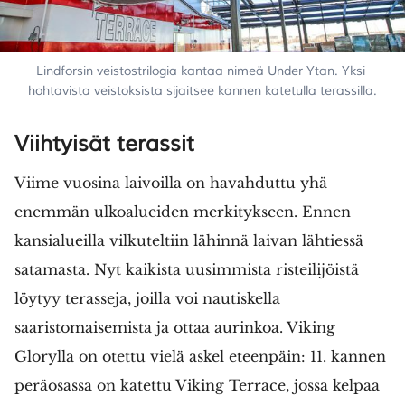
Lindforsin veistostrilogia kantaa nimeä Under Ytan. Yksi 
hohtavista veistoksista sijaitsee kannen katetulla terassilla.
Viihtyisät terassit
Viime vuosina laivoilla on havahduttu yhä
enemmän ulkoalueiden merkitykseen. Ennen
kansialueilla vilkuteltiin lähinnä laivan lähtiessä
satamasta. Nyt kaikista uusimmista risteilijöistä
löytyy terasseja, joilla voi nautiskella
saaristomaisemista ja ottaa aurinkoa. Viking
Glorylla on otettu vielä askel eteenpäin: 11. kannen
peräosassa on katettu Viking Terrace, jossa kelpaa