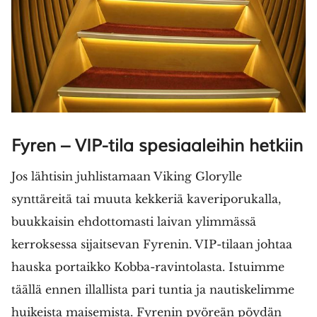
Fyren – VIP-tila spesiaaleihin hetkiin
Jos lähtisin juhlistamaan Viking Glorylle
synttäreitä tai muuta kekkeriä kaveriporukalla,
buukkaisin ehdottomasti laivan ylimmässä
kerroksessa sijaitsevan Fyrenin. VIP-tilaan johtaa
hauska portaikko Kobba-ravintolasta. Istuimme
täällä ennen illallista pari tuntia ja nautiskelimme
huikeista maisemista. Fyrenin pyöreän pöydän