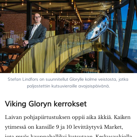
Stefan Lindfors on suunnitellut Glorylle kolme veistosta, jotka 
paljastettiin kutsuvieraille avajaispäivänä.
Viking Gloryn kerrokset
Laivan pohjapiirtustuksen oppii aika äkkiä. Kaiken
ytimessä on kansille 9 ja 10 levittäytyvä Market,
jota myös kauppahalliksi kutsutaan. Keskusaukiolla