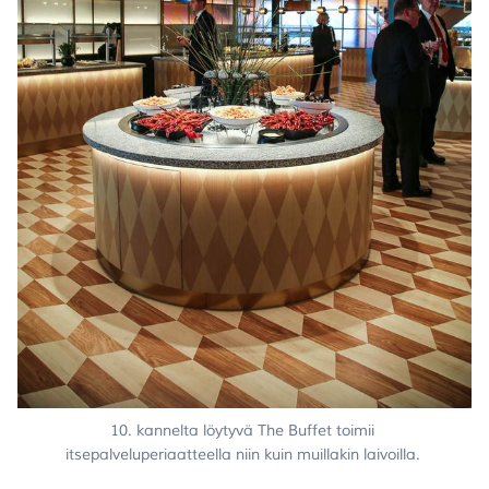
10. kannelta löytyvä The Buffet toimii 
itsepalveluperiaatteella niin kuin muillakin laivoilla. 