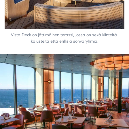
Vista Deck on jättimäinen terassi, jossa on sekä kiinteitä 
kalusteita että erillisiä sohvaryhmiä.